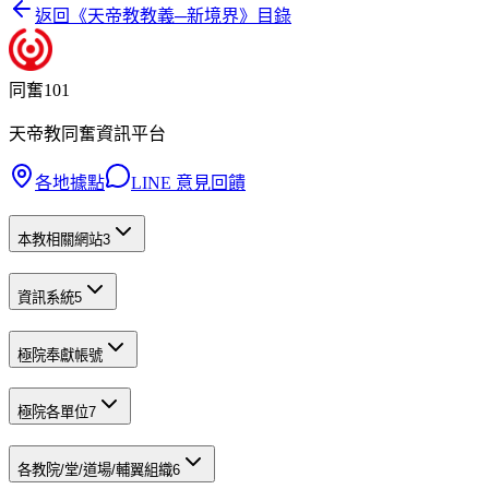
返回《
天帝教教義─新境界
》目錄
同奮101
天帝教同奮資訊平台
各地據點
LINE 意見回饋
本教相關網站
3
資訊系統
5
極院奉獻帳號
極院各單位
7
各教院/堂/道場/輔翼組織
6