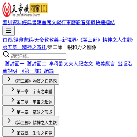
聖訓資料
經典書籍
首席文獻
行事曆
影音頻道
快速連結
首頁
/
經典書籍
/
天帝教教義─新境界
/
《第三部》精神之人生觀
/
第五章 精神之寄托
/
第二節 親和力之關係
舊封面一
舊封面二
李母劉太夫人紀念文
教義獻言
出版沿
革說明
《第一部》緒論
《第二部》物質之自然觀
第一章 宇宙之本體
第二章 宇宙之起源
第三章 星球之形成
《第三部》精神之人生觀
第四章 生命之究竟