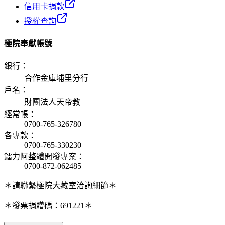
信用卡捐款
授權查詢
極院奉獻帳號
銀行
：
合作金庫埔里分行
戶名
：
財團法人天帝教
經常帳
：
0700-765-326780
各專款
：
0700-765-330230
鐳力阿整體開發專案
：
0700-872-062485
＊請聯繫極院大藏室洽詢細節＊
＊發票捐贈碼：691221＊