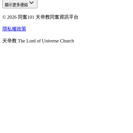
顯示更多連結
© 2026 同奮101 天帝教同奮資訊平台
天人研究總院
天人研究學院
隱私權政策
天人文化院
天帝教 The Lord of Universe Church
天人炁功院
天人圖書館
教史委員會
青年團
始院
台北市掌院
臺南初院
天安太和道場
天安服務預約