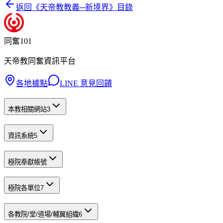
返回《
天帝教教義─新境界
》目錄
同奮101
天帝教同奮資訊平台
各地據點
LINE 意見回饋
本教相關網站
3
資訊系統
5
極院奉獻帳號
極院各單位
7
各教院/堂/道場/輔翼組織
6