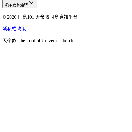
顯示更多連結
© 2026 同奮101 天帝教同奮資訊平台
天人研究總院
天人研究學院
隱私權政策
天人文化院
天帝教 The Lord of Universe Church
天人炁功院
天人圖書館
教史委員會
青年團
始院
台北市掌院
臺南初院
天安太和道場
天安服務預約