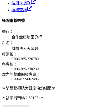
信用卡捐款
授權查詢
極院奉獻帳號
銀行
：
合作金庫埔里分行
戶名
：
財團法人天帝教
經常帳
：
0700-765-326780
各專款
：
0700-765-330230
鐳力阿整體開發專案
：
0700-872-062485
＊請聯繫極院大藏室洽詢細節＊
＊發票捐贈碼：691221＊