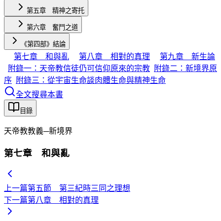
第五章 精神之寄托
第六章 奮鬥之道
《第四部》結論
第七章 和與亂
第八章 相對的真理
第九章 新生論
附錄一：天帝教信徒仍可信仰原來的宗教
附錄二：新境界原
序
附錄三：從宇宙生命談肉體生命與精神生命
全文搜尋本書
目錄
天帝教教義─新境界
第七章 和與亂
上一篇
第五節 第三紀時三同之理想
下一篇
第八章 相對的真理