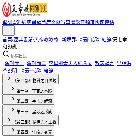
聖訓資料
經典書籍
首席文獻
行事曆
影音頻道
快速連結
首頁
/
經典書籍
/
天帝教教義─新境界
/
《第四部》結論
/
第七章
和與亂
舊封面一
舊封面二
李母劉太夫人紀念文
教義獻言
出版沿
革說明
《第一部》緒論
《第二部》物質之自然觀
第一章 宇宙之本體
第二章 宇宙之起源
第三章 星球之形成
《第三部》精神之人生觀
第四章 生命之究竟