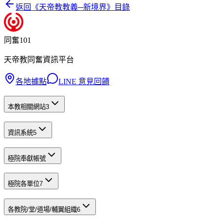
返回《
天帝教教義─新境界
》目錄
同奮101
天帝教同奮資訊平台
各地據點
LINE 意見回饋
本教相關網站
3
資訊系統
5
極院奉獻帳號
極院各單位
7
各教院/堂/道場/輔翼組織
6