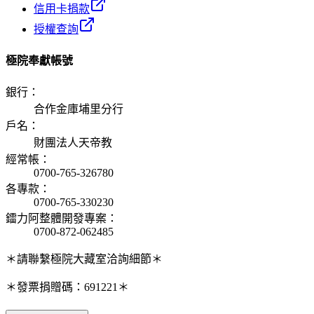
信用卡捐款
授權查詢
極院奉獻帳號
銀行
：
合作金庫埔里分行
戶名
：
財團法人天帝教
經常帳
：
0700-765-326780
各專款
：
0700-765-330230
鐳力阿整體開發專案
：
0700-872-062485
＊請聯繫極院大藏室洽詢細節＊
＊發票捐贈碼：691221＊