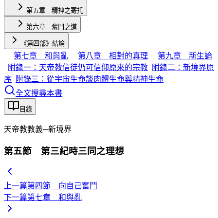
第五章 精神之寄托
第六章 奮鬥之道
《第四部》結論
第七章 和與亂
第八章 相對的真理
第九章 新生論
附錄一：天帝教信徒仍可信仰原來的宗教
附錄二：新境界原
序
附錄三：從宇宙生命談肉體生命與精神生命
全文搜尋本書
目錄
天帝教教義─新境界
第五節 第三紀時三同之理想
上一篇
第四節 向自己奮鬥
下一篇
第七章 和與亂