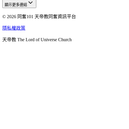
顯示更多連結
© 2026 同奮101 天帝教同奮資訊平台
天人研究總院
天人研究學院
隱私權政策
天人文化院
天帝教 The Lord of Universe Church
天人炁功院
天人圖書館
教史委員會
青年團
始院
台北市掌院
臺南初院
天安太和道場
天安服務預約