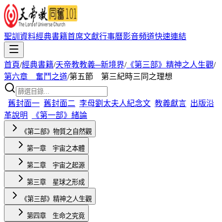
聖訓資料
經典書籍
首席文獻
行事曆
影音頻道
快速連結
首頁
/
經典書籍
/
天帝教教義─新境界
/
《第三部》精神之人生觀
/
第六章 奮鬥之道
/
第五節 第三紀時三同之理想
舊封面一
舊封面二
李母劉太夫人紀念文
教義獻言
出版沿
革說明
《第一部》緒論
《第二部》物質之自然觀
第一章 宇宙之本體
第二章 宇宙之起源
第三章 星球之形成
《第三部》精神之人生觀
第四章 生命之究竟