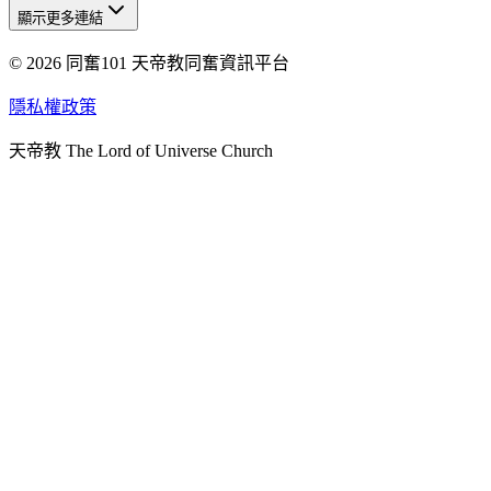
顯示更多連結
© 2026 同奮101 天帝教同奮資訊平台
天人研究總院
天人研究學院
隱私權政策
天人文化院
天帝教 The Lord of Universe Church
天人炁功院
天人圖書館
教史委員會
青年團
始院
台北市掌院
臺南初院
天安太和道場
天安服務預約