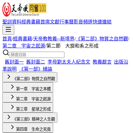
聖訓資料
經典書籍
首席文獻
行事曆
影音頻道
快速連結
首頁
/
經典書籍
/
天帝教教義─新境界
/
《第二部》物質之自然觀
/
第二章 宇宙之起源
/
第二節 大旋和系之形成
舊封面一
舊封面二
李母劉太夫人紀念文
教義獻言
出版沿
革說明
《第一部》緒論
《第二部》物質之自然觀
第一章 宇宙之本體
第二章 宇宙之起源
第三章 星球之形成
《第三部》精神之人生觀
第四章 生命之究竟