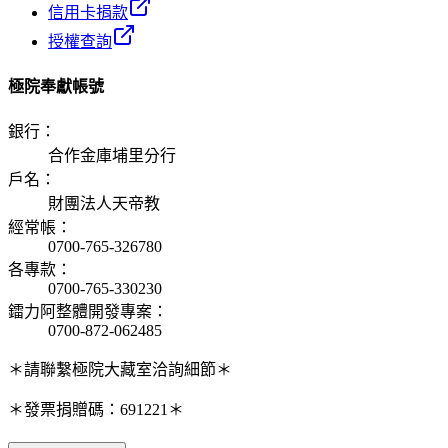
信用卡捐款
授權查詢
極院奉獻帳號
銀行
：
合作金庫埔里分行
戶名
：
財團法人天帝教
經常帳
：
0700-765-326780
各專款
：
0700-765-330230
鐳力阿整體開發專案
：
0700-872-062485
＊請聯繫極院大藏室洽詢細節＊
＊發票捐贈碼：691221＊