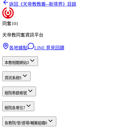
返回《
天帝教教義─新境界
》目錄
同奮101
天帝教同奮資訊平台
各地據點
LINE 意見回饋
本教相關網站
3
資訊系統
5
極院奉獻帳號
極院各單位
7
各教院/堂/道場/輔翼組織
6