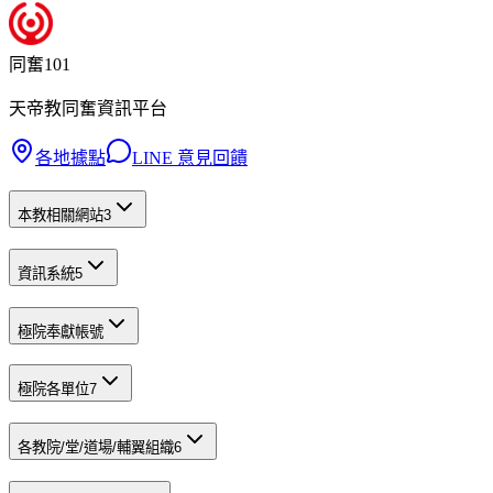
同奮101
天帝教同奮資訊平台
各地據點
LINE 意見回饋
本教相關網站
3
資訊系統
5
極院奉獻帳號
極院各單位
7
各教院/堂/道場/輔翼組織
6