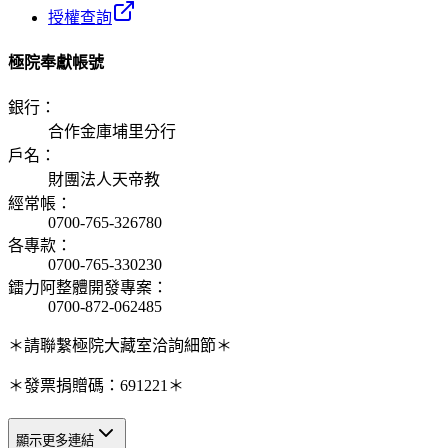
授權查詢
極院奉獻帳號
銀行
：
合作金庫埔里分行
戶名
：
財團法人天帝教
經常帳
：
0700-765-326780
各專款
：
0700-765-330230
鐳力阿整體開發專案
：
0700-872-062485
＊請聯繫極院大藏室洽詢細節＊
＊發票捐贈碼：691221＊
顯示更多連結