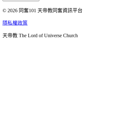
© 2026 同奮101 天帝教同奮資訊平台
天人研究總院
天人研究學院
隱私權政策
天人文化院
天帝教 The Lord of Universe Church
天人炁功院
天人圖書館
教史委員會
青年團
始院
台北市掌院
臺南初院
天安太和道場
天安服務預約
中華民國紅心字會