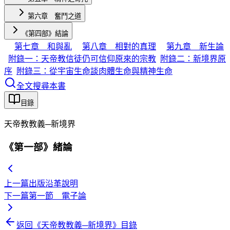
第六章 奮鬥之道
《第四部》結論
第七章 和與亂
第八章 相對的真理
第九章 新生論
附錄一：天帝教信徒仍可信仰原來的宗教
附錄二：新境界原
序
附錄三：從宇宙生命談肉體生命與精神生命
全文搜尋本書
目錄
天帝教教義─新境界
《第一部》緒論
上一篇
出版沿革說明
下一篇
第一節 電子論
返回《
天帝教教義─新境界
》目錄