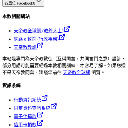
各單位 Facebook
8
本教相關網站
天帝教全球網 (教外人士)
網路 e 教院 (行政事務)
天帝教教訊
本站是專門為天帝教教徒（互稱同奮，共同奮鬥之意）設計，
部分用語可能需要經過本教相關訓練，才容易了解。如果您還
不是天帝教同奮，建議您前往
天帝教全球網
瀏覽。
資訊系統
行動資訊系統
同奮資料查詢系統
電子化捐款
信用卡捐款