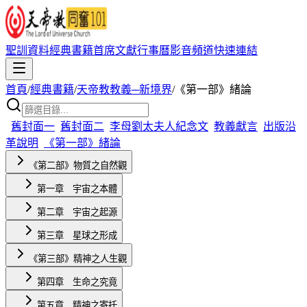
聖訓資料
經典書籍
首席文獻
行事曆
影音頻道
快速連結
首頁
/
經典書籍
/
天帝教教義─新境界
/
《第一部》緒論
舊封面一
舊封面二
李母劉太夫人紀念文
教義獻言
出版沿
革說明
《第一部》緒論
《第二部》物質之自然觀
第一章 宇宙之本體
第二章 宇宙之起源
第三章 星球之形成
《第三部》精神之人生觀
第四章 生命之究竟
第五章 精神之寄托