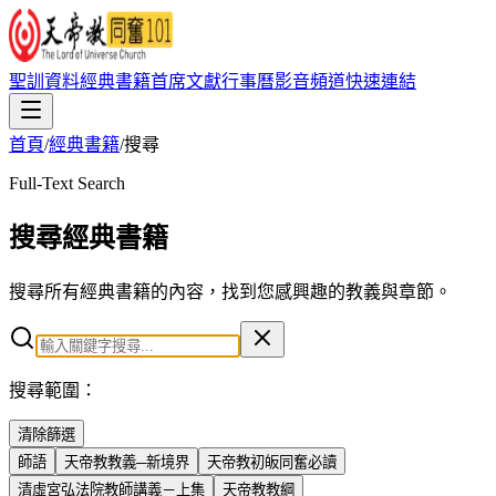
聖訓資料
經典書籍
首席文獻
行事曆
影音頻道
快速連結
首頁
/
經典書籍
/
搜尋
Full-Text Search
搜尋經典書籍
搜尋所有經典書籍的內容，找到您感興趣的教義與章節。
搜尋範圍：
清除篩選
師語
天帝教教義─新境界
天帝教初皈同奮必讀
清虛宮弘法院教師講義－上集
天帝教教綱