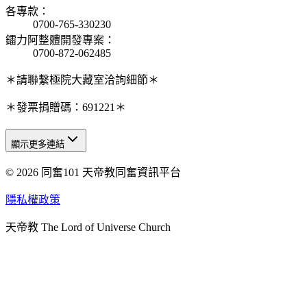
各專款
：
0700-765-330230
鐳力阿整體開發專案
：
0700-872-062485
＊請聯繫極院大藏室洽詢細節＊
＊發票捐贈碼：691221＊
顯示更多連結
© 2026 同奮101 天帝教同奮資訊平台
天人研究總院
天人研究學院
隱私權政策
天人文化院
天帝教 The Lord of Universe Church
天人炁功院
天人圖書館
教史委員會
青年團