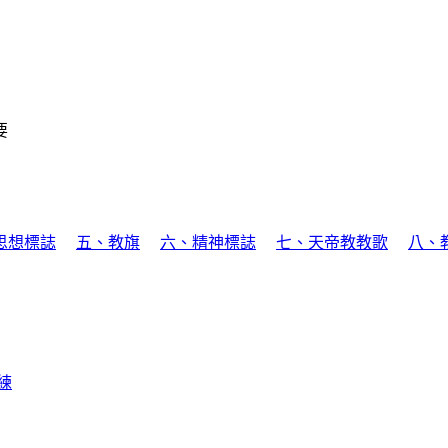
要
思想標誌
五、教旗
六、精神標誌
七、天帝教教歌
八、
練