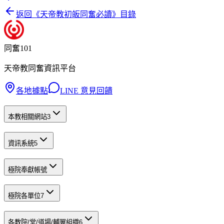
返回《
天帝教初皈同奮必讀
》目錄
同奮101
天帝教同奮資訊平台
各地據點
LINE 意見回饋
本教相關網站
3
資訊系統
5
極院奉獻帳號
極院各單位
7
各教院/堂/道場/輔翼組織
6