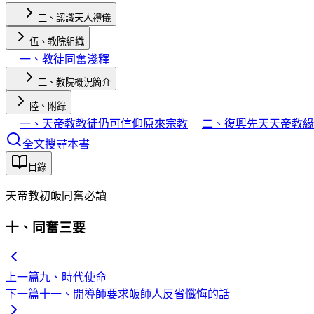
三、認識天人禮儀
伍、教院組織
一、教徒同奮淺釋
二、教院概況簡介
陸、附錄
一、天帝教教徒仍可信仰原來宗教
二、復興先天天帝教緣
全文搜尋本書
目錄
天帝教初皈同奮必讀
十、同奮三要
上一篇
九、時代使命
下一篇
十一、開導師要求皈師人反省懺悔的話