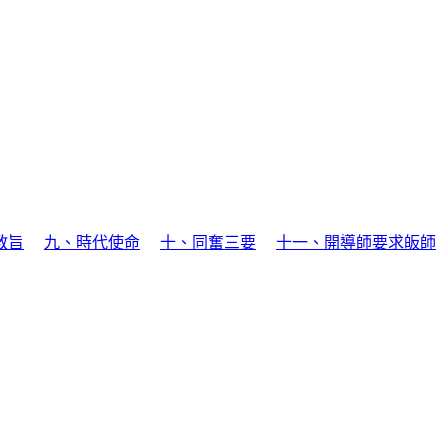
教旨
九、時代使命
十、同奮三要
十一、開導師要求皈師