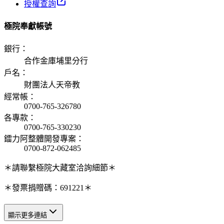
授權查詢
極院奉獻帳號
銀行
：
合作金庫埔里分行
戶名
：
財團法人天帝教
經常帳
：
0700-765-326780
各專款
：
0700-765-330230
鐳力阿整體開發專案
：
0700-872-062485
＊請聯繫極院大藏室洽詢細節＊
＊發票捐贈碼：691221＊
顯示更多連結