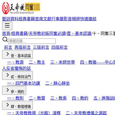
聖訓資料
經典書籍
首席文獻
行事曆
影音頻道
快速連結
首頁
/
經典書籍
/
天帝教初皈同奮必讀
/
壹、基本認識
/
十、同奮三
前言
再版前言
三版前言
四版前言
壹、基本認識
一、教源
二、教主
三、本師世尊
四、教徽——中心
人反省懺悔的話
貳、修持法門
一、四門基本功課
二、靜心靜坐
參、規約
一、教則
二、教寶
三、教乘
四、教約
五、進階訓
肆、教壇禮儀
一、天帝教教壇（光殿）淺釋
二、天帝教禮儀之源起