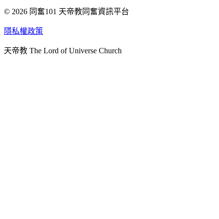
© 2026 同奮101 天帝教同奮資訊平台
天人研究總院
天人研究學院
隱私權政策
天人文化院
天帝教 The Lord of Universe Church
天人炁功院
天人圖書館
教史委員會
青年團
始院
台北市掌院
臺南初院
天安太和道場
天安服務預約
中華民國紅心字會