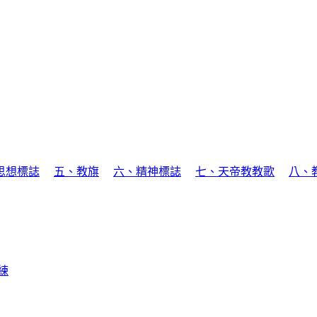
思想標誌
五、教旗
六、精神標誌
七、天帝教教歌
八、
練