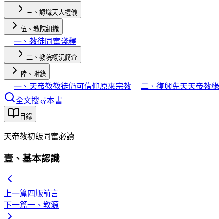
三、認識天人禮儀
伍、教院組織
一、教徒同奮淺釋
二、教院概況簡介
陸、附錄
一、天帝教教徒仍可信仰原來宗教
二、復興先天天帝教緣
全文搜尋本書
目錄
天帝教初皈同奮必讀
壹、基本認識
上一篇
四版前言
下一篇
一、教源