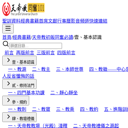
聖訓資料
經典書籍
首席文獻
行事曆
影音頻道
快速連結
首頁
/
經典書籍
/
天帝教初皈同奮必讀
/
壹、基本認識
前言
再版前言
三版前言
四版前言
壹、基本認識
一、教源
二、教主
三、本師世尊
四、教徽——中心
人反省懺悔的話
貳、修持法門
一、四門基本功課
二、靜心靜坐
參、規約
一、教則
二、教寶
三、教乘
四、教約
五、進階訓
肆、教壇禮儀
一、天帝教教壇（光殿）淺釋
二、天帝教禮儀之源起