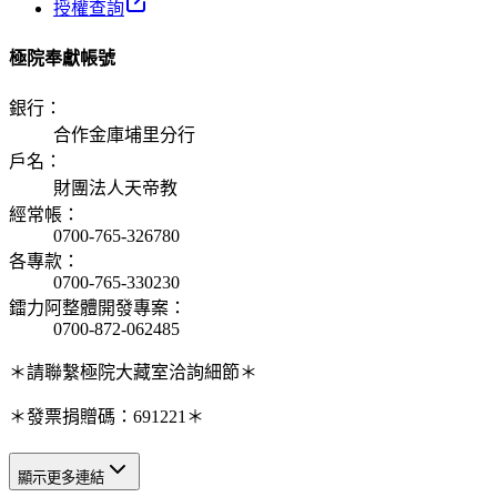
授權查詢
極院奉獻帳號
銀行
：
合作金庫埔里分行
戶名
：
財團法人天帝教
經常帳
：
0700-765-326780
各專款
：
0700-765-330230
鐳力阿整體開發專案
：
0700-872-062485
＊請聯繫極院大藏室洽詢細節＊
＊發票捐贈碼：691221＊
顯示更多連結