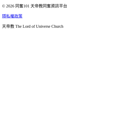
© 2026 同奮101 天帝教同奮資訊平台
天人研究總院
天人研究學院
隱私權政策
天人文化院
天帝教 The Lord of Universe Church
天人炁功院
天人圖書館
教史委員會
青年團
始院
台北市掌院
臺南初院
天安太和道場
天安服務預約
中華民國紅心字會