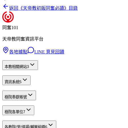
返回《
天帝教初皈同奮必讀
》目錄
同奮101
天帝教同奮資訊平台
各地據點
LINE 意見回饋
本教相關網站
3
資訊系統
5
極院奉獻帳號
極院各單位
7
各教院/堂/道場/輔翼組織
6