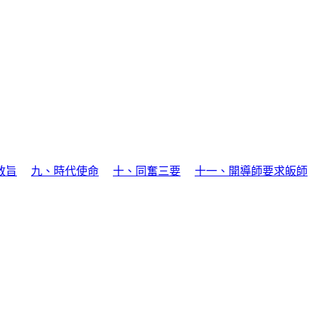
教旨
九、時代使命
十、同奮三要
十一、開導師要求皈師