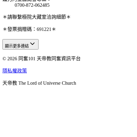
0700-872-062485
＊請聯繫極院大藏室洽詢細節＊
＊發票捐贈碼：691221＊
顯示更多連結
© 2026 同奮101 天帝教同奮資訊平台
天人研究總院
天人研究學院
隱私權政策
天人文化院
天帝教 The Lord of Universe Church
天人炁功院
天人圖書館
教史委員會
青年團