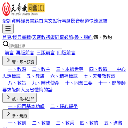
聖訓資料
經典書籍
首席文獻
行事曆
影音頻道
快速連結
首頁
/
經典書籍
/
天帝教初皈同奮必讀
/
參、規約
/
四、教約
前言
再版前言
三版前言
四版前言
壹、基本認識
一、教源
二、教主
三、本師世尊
四、教徽——中心
思想標誌
五、教旗
六、精神標誌
七、天帝教教歌
八、教旨
九、時代使命
十、同奮三要
十一、開導師
要求皈師人反省懺悔的話
貳、修持法門
一、四門基本功課
二、靜心靜坐
參、規約
一、教則
二、教寶
三、教乘
四、教約
五、進階