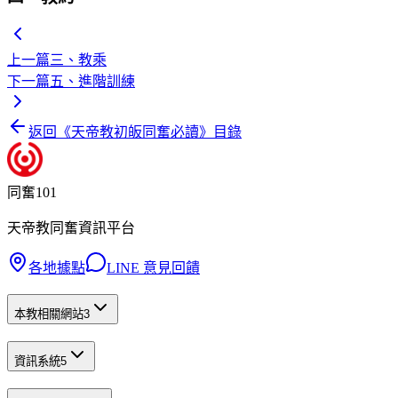
上一篇
三、教乘
下一篇
五、進階訓練
返回《
天帝教初皈同奮必讀
》目錄
同奮101
天帝教同奮資訊平台
各地據點
LINE 意見回饋
本教相關網站
3
資訊系統
5