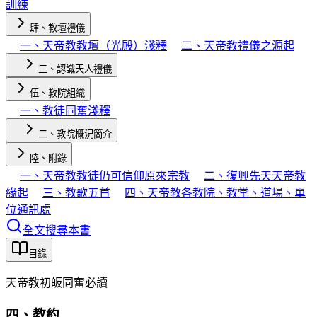
訓練
肆、教壇禮儀
一、天帝教教壇（光殿）淺釋
二、天帝教禮儀之源起
三、認識天人禮儀
伍、教院組織
一、教徒同奮淺釋
二、教院概況簡介
陸、附錄
一、天帝教教徒仍可信仰原來宗教
二、復興先天天帝教
緣起
三、教歌五首
四、天帝教各教院、教堂、道場、單
位通訊處
全文搜尋本書
目錄
天帝教初皈同奮必讀
四、教約