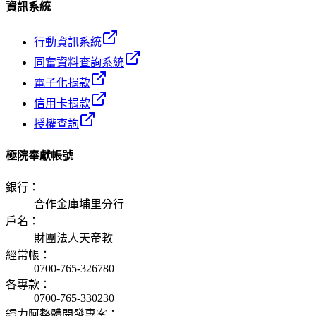
資訊系統
行動資訊系統
同奮資料查詢系統
電子化捐款
信用卡捐款
授權查詢
極院奉獻帳號
銀行
：
合作金庫埔里分行
戶名
：
財團法人天帝教
經常帳
：
0700-765-326780
各專款
：
0700-765-330230
鐳力阿整體開發專案
：