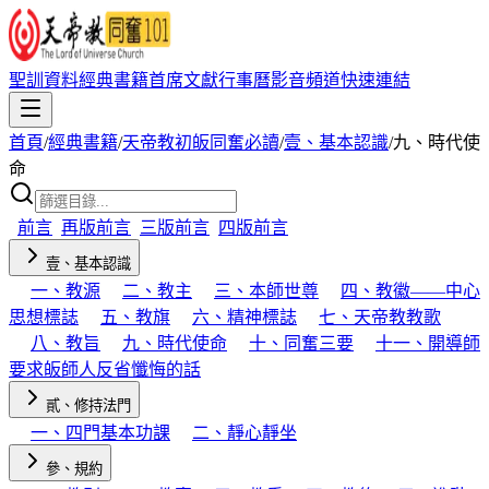
聖訓資料
經典書籍
首席文獻
行事曆
影音頻道
快速連結
首頁
/
經典書籍
/
天帝教初皈同奮必讀
/
壹、基本認識
/
九、時代使
命
前言
再版前言
三版前言
四版前言
壹、基本認識
一、教源
二、教主
三、本師世尊
四、教徽——中心
思想標誌
五、教旗
六、精神標誌
七、天帝教教歌
八、教旨
九、時代使命
十、同奮三要
十一、開導師
要求皈師人反省懺悔的話
貳、修持法門
一、四門基本功課
二、靜心靜坐
參、規約