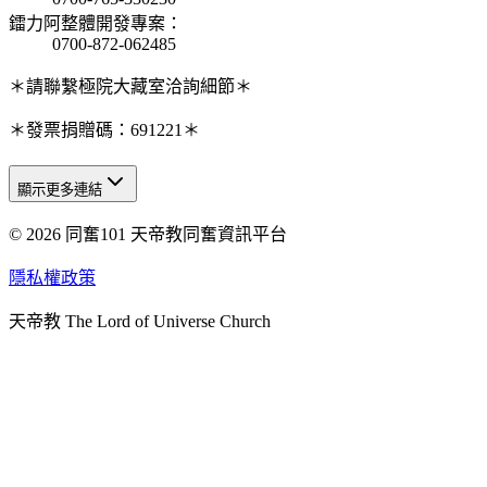
鐳力阿整體開發專案
：
0700-872-062485
＊請聯繫極院大藏室洽詢細節＊
＊發票捐贈碼：691221＊
顯示更多連結
© 2026 同奮101 天帝教同奮資訊平台
天人研究總院
天人研究學院
隱私權政策
天人文化院
天帝教 The Lord of Universe Church
天人炁功院
天人圖書館
教史委員會
青年團