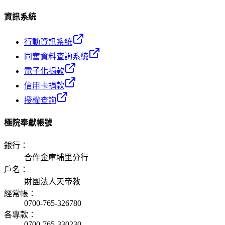
資訊系統
行動資訊系統
同奮資料查詢系統
電子化捐款
信用卡捐款
授權查詢
極院奉獻帳號
銀行
：
合作金庫埔里分行
戶名
：
財團法人天帝教
經常帳
：
0700-765-326780
各專款
：
0700-765-330230