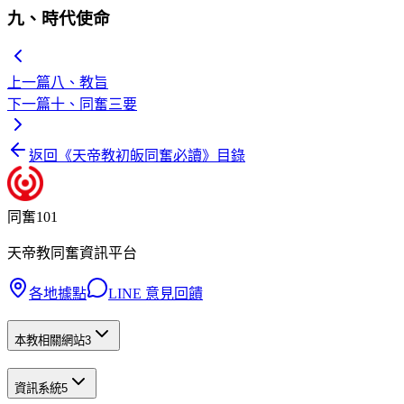
九、時代使命
上一篇
八、教旨
下一篇
十、同奮三要
返回《
天帝教初皈同奮必讀
》目錄
同奮101
天帝教同奮資訊平台
各地據點
LINE 意見回饋
本教相關網站
3
資訊系統
5