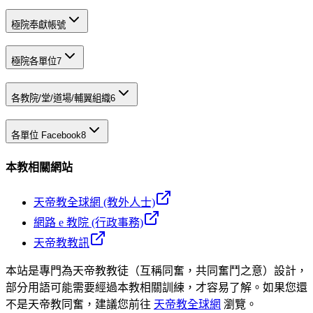
極院奉獻帳號
極院各單位
7
各教院/堂/道場/輔翼組織
6
各單位 Facebook
8
本教相關網站
天帝教全球網 (教外人士)
網路 e 教院 (行政事務)
天帝教教訊
本站是專門為天帝教教徒（互稱同奮，共同奮鬥之意）設計，
部分用語可能需要經過本教相關訓練，才容易了解。如果您還
不是天帝教同奮，建議您前往
天帝教全球網
瀏覽。