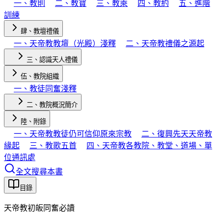
一、教則
二、教寶
三、教乘
四、教約
五、進階
訓練
肆、教壇禮儀
一、天帝教教壇（光殿）淺釋
二、天帝教禮儀之源起
三、認識天人禮儀
伍、教院組織
一、教徒同奮淺釋
二、教院概況簡介
陸、附錄
一、天帝教教徒仍可信仰原來宗教
二、復興先天天帝教
緣起
三、教歌五首
四、天帝教各教院、教堂、道場、單
位通訊處
全文搜尋本書
目錄
天帝教初皈同奮必讀