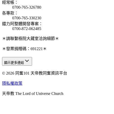
經常帳
：
0700-765-326780
各專款
：
0700-765-330230
鐳力阿整體開發專案
：
0700-872-062485
＊請聯繫極院大藏室洽詢細節＊
＊發票捐贈碼：691221＊
顯示更多連結
© 2026 同奮101 天帝教同奮資訊平台
天人研究總院
天人研究學院
隱私權政策
天人文化院
天帝教 The Lord of Universe Church
天人炁功院
天人圖書館
教史委員會