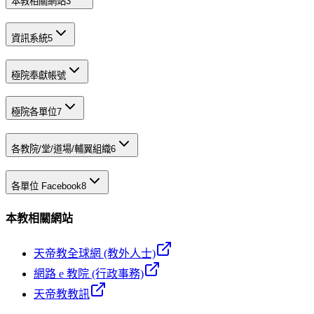
本教相關網站
3
資訊系統
5
極院奉獻帳號
極院各單位
7
各教院/堂/道場/輔翼組織
6
各單位 Facebook
8
本教相關網站
天帝教全球網 (教外人士)
網路 e 教院 (行政事務)
天帝教教訊