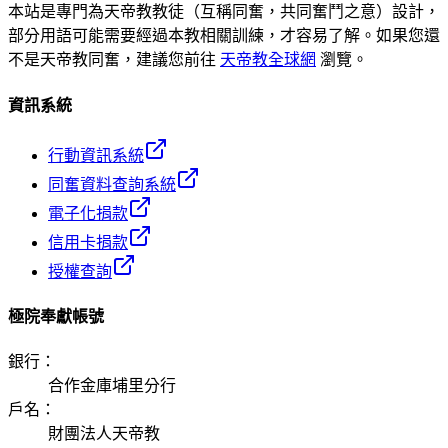
本站是專門為天帝教教徒（互稱同奮，共同奮鬥之意）設計，
部分用語可能需要經過本教相關訓練，才容易了解。如果您還
不是天帝教同奮，建議您前往
天帝教全球網
瀏覽。
資訊系統
行動資訊系統
同奮資料查詢系統
電子化捐款
信用卡捐款
授權查詢
極院奉獻帳號
銀行
：
合作金庫埔里分行
戶名
：
財團法人天帝教