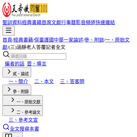
聖訓資料
經典書籍
首席文獻
行事曆
影音頻道
快速連結
首頁
/
經典書籍
/
保臺護國中華一家論述
/
參、附錄
/
一、原始文
獻
/
(三)涵靜老人答覆記者全文
編者的話
壹、導言
貳、論述
一、簡介
二、本文
三、答客問
參、附錄
一、原始文獻
二、參考論文
三、參考文宣
全文搜尋本書