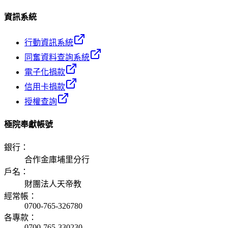
資訊系統
行動資訊系統
同奮資料查詢系統
電子化捐款
信用卡捐款
授權查詢
極院奉獻帳號
銀行
：
合作金庫埔里分行
戶名
：
財團法人天帝教
經常帳
：
0700-765-326780
各專款
：
0700-765-330230