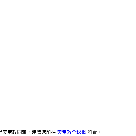
是天帝教同奮，建議您前往
天帝教全球網
瀏覽。