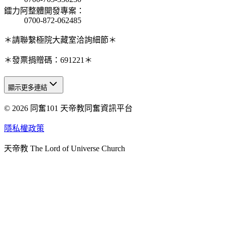
鐳力阿整體開發專案
：
0700-872-062485
＊請聯繫極院大藏室洽詢細節＊
＊發票捐贈碼：691221＊
顯示更多連結
© 2026 同奮101 天帝教同奮資訊平台
天人研究總院
天人研究學院
隱私權政策
天人文化院
天帝教 The Lord of Universe Church
天人炁功院
天人圖書館
教史委員會
青年團