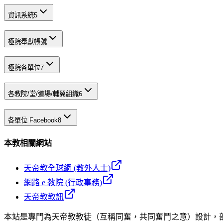
資訊系統
5
極院奉獻帳號
極院各單位
7
各教院/堂/道場/輔翼組織
6
各單位 Facebook
8
本教相關網站
天帝教全球網 (教外人士)
網路 e 教院 (行政事務)
天帝教教訊
本站是專門為天帝教教徒（互稱同奮，共同奮鬥之意）設計，