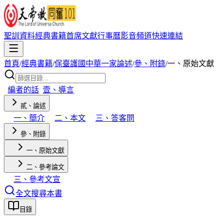
聖訓資料
經典書籍
首席文獻
行事曆
影音頻道
快速連結
首頁
/
經典書籍
/
保臺護國中華一家論述
/
參、附錄
/
一、原始文獻
編者的話
壹、導言
貳、論述
一、簡介
二、本文
三、答客問
參、附錄
一、原始文獻
二、參考論文
三、參考文宣
全文搜尋本書
目錄