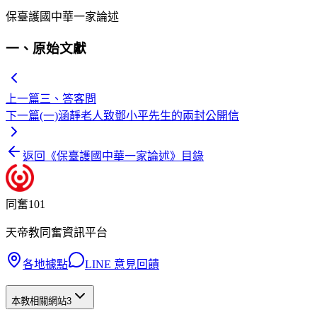
保臺護國中華一家論述
一、原始文獻
上一篇
三、答客問
下一篇
(一)涵靜老人致鄧小平先生的兩封公開信
返回《
保臺護國中華一家論述
》目錄
同奮101
天帝教同奮資訊平台
各地據點
LINE 意見回饋
本教相關網站
3