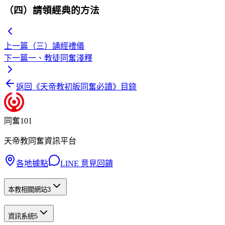
（四）請領經典的方法
上一篇
（三）誦經禮儀
下一篇
一、教徒同奮淺釋
返回《
天帝教初皈同奮必讀
》目錄
同奮101
天帝教同奮資訊平台
各地據點
LINE 意見回饋
本教相關網站
3
資訊系統
5