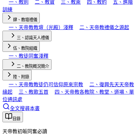
一、教則
二、教寶
三、教乘
四、教約
五、進階
訓練
肆、教壇禮儀
一、天帝教教壇（光殿）淺釋
二、天帝教禮儀之源起
三、認識天人禮儀
伍、教院組織
一、教徒同奮淺釋
二、教院概況簡介
陸、附錄
一、天帝教教徒仍可信仰原來宗教
二、復興先天天帝教
緣起
三、教歌五首
四、天帝教各教院、教堂、道場、單
位通訊處
全文搜尋本書
目錄
天帝教初皈同奮必讀