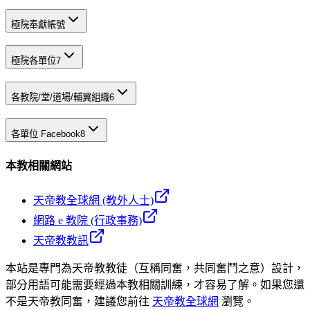
極院奉獻帳號
極院各單位
7
各教院/堂/道場/輔翼組織
6
各單位 Facebook
8
本教相關網站
天帝教全球網 (教外人士)
網路 e 教院 (行政事務)
天帝教教訊
本站是專門為天帝教教徒（互稱同奮，共同奮鬥之意）設計，
部分用語可能需要經過本教相關訓練，才容易了解。如果您還
不是天帝教同奮，建議您前往
天帝教全球網
瀏覽。