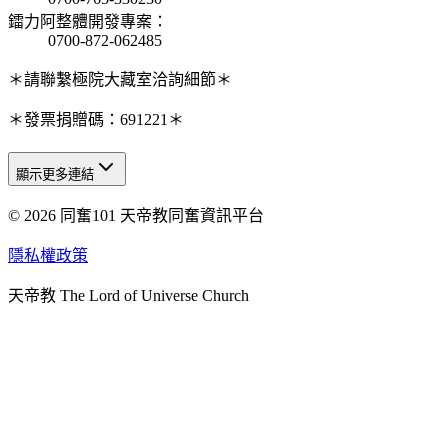
鐳力阿整體開發專案
：
0700-872-062485
＊請聯繫極院大藏室洽詢細節＊
＊發票捐贈碼：691221＊
顯示更多連結
© 2026 同奮101 天帝教同奮資訊平台
天人研究總院
天人研究學院
隱私權政策
天人文化院
天帝教 The Lord of Universe Church
天人炁功院
天人圖書館
教史委員會
青年團