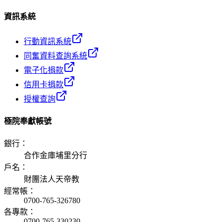
資訊系統
行動資訊系統
同奮資料查詢系統
電子化捐款
信用卡捐款
授權查詢
極院奉獻帳號
銀行
：
合作金庫埔里分行
戶名
：
財團法人天帝教
經常帳
：
0700-765-326780
各專款
：
0700-765-330230