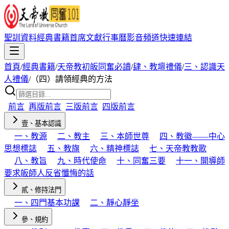
聖訓資料
經典書籍
首席文獻
行事曆
影音頻道
快速連結
首頁
/
經典書籍
/
天帝教初皈同奮必讀
/
肆、教壇禮儀
/
三、認識天
人禮儀
/
（四）請領經典的方法
前言
再版前言
三版前言
四版前言
壹、基本認識
一、教源
二、教主
三、本師世尊
四、教徽——中心
思想標誌
五、教旗
六、精神標誌
七、天帝教教歌
八、教旨
九、時代使命
十、同奮三要
十一、開導師
要求皈師人反省懺悔的話
貳、修持法門
一、四門基本功課
二、靜心靜坐
參、規約