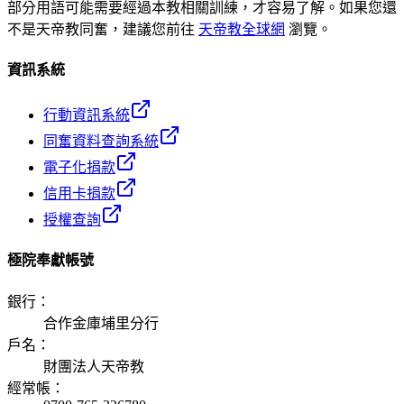
部分用語可能需要經過本教相關訓練，才容易了解。如果您還
不是天帝教同奮，建議您前往
天帝教全球網
瀏覽。
資訊系統
行動資訊系統
同奮資料查詢系統
電子化捐款
信用卡捐款
授權查詢
極院奉獻帳號
銀行
：
合作金庫埔里分行
戶名
：
財團法人天帝教
經常帳
：