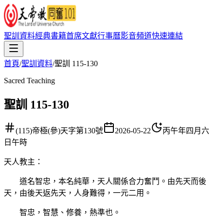
聖訓資料
經典書籍
首席文獻
行事曆
影音頻道
快速連結
首頁
/
聖訓資料
/
聖訓 115-130
Sacred Teaching
聖訓 115-130
(115)帝極(參)天字第130號
2026-05-22
丙午年四月六
日午時
天人教主
：
道名智忠，本名純華，天人關係合力奮鬥。由先天而後
天，由後天返先天，人身難得，一元二用。
智忠，智慧、修養，熱準也。