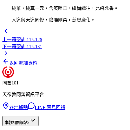
純華，純真一元，含英咀華，繼尚繼往，允馨允香。
人道與天道同修，陰陽剛柔，慈恩廣化。
上一篇
聖訓 115-126
下一篇
聖訓 115-131
返回聖訓資料
同奮101
天帝教同奮資訊平台
各地據點
LINE 意見回饋
本教相關網站
3