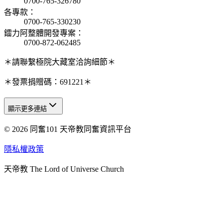
0700-765-326780
各專款
：
0700-765-330230
鐳力阿整體開發專案
：
0700-872-062485
＊請聯繫極院大藏室洽詢細節＊
＊發票捐贈碼：691221＊
顯示更多連結
© 2026 同奮101 天帝教同奮資訊平台
天人研究總院
天人研究學院
隱私權政策
天人文化院
天帝教 The Lord of Universe Church
天人炁功院
天人圖書館
教史委員會
青年團