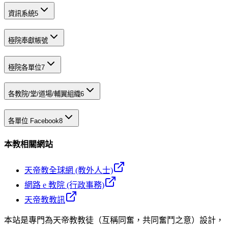
資訊系統
5
極院奉獻帳號
極院各單位
7
各教院/堂/道場/輔翼組織
6
各單位 Facebook
8
本教相關網站
天帝教全球網 (教外人士)
網路 e 教院 (行政事務)
天帝教教訊
本站是專門為天帝教教徒（互稱同奮，共同奮鬥之意）設計，