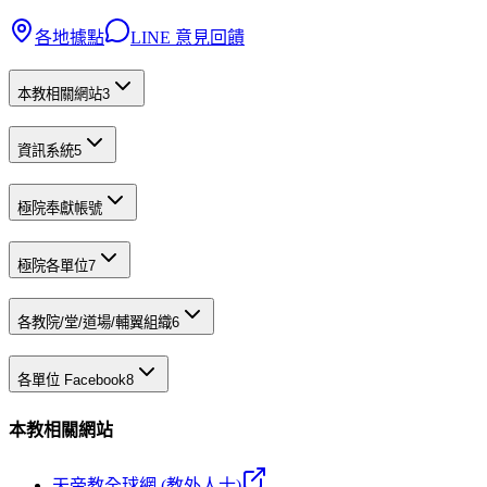
各地據點
LINE 意見回饋
本教相關網站
3
資訊系統
5
極院奉獻帳號
極院各單位
7
各教院/堂/道場/輔翼組織
6
各單位 Facebook
8
本教相關網站
天帝教全球網 (教外人士)