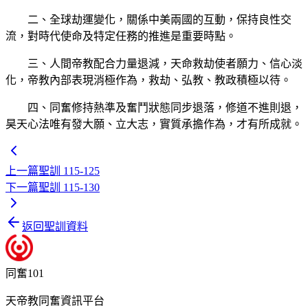
二、全球劫運變化，關係中美兩國的互動，保持良性交
流，對時代使命及特定任務的推進是重要時點。
三、人間帝教配合力量退減，天命救劫使者願力、信心淡
化，帝教內部表現消極作為，救劫、弘教、教政積極以待。
四、同奮修持熱準及奮鬥狀態同步退落，修道不進則退，
昊天心法唯有發大願、立大志，實質承擔作為，才有所成就。
上一篇
聖訓 115-125
下一篇
聖訓 115-130
返回聖訓資料
同奮101
天帝教同奮資訊平台