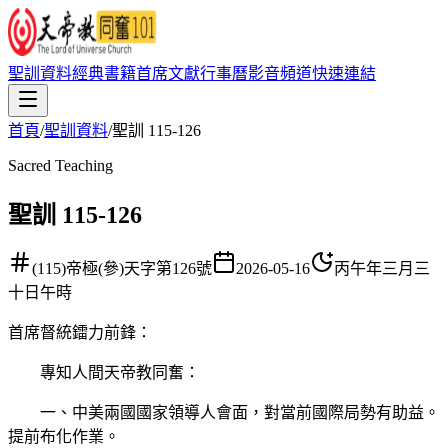
聖訓資料
經典書籍
首席文獻
行事曆
影音頻道
快速連結
首頁
/
聖訓資料
/
聖訓 115-126
Sacred Teaching
聖訓 115-126
(115)帝極(參)天字第126號
2026-05-16
丙午年三月三
十日午時
首席督統鐳力前鋒
：
專知人間天帝教同奮：
一、中美兩國國家領導人會面，對當前國際局勢有助益。
提前布化作業。