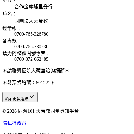
合作金庫埔里分行
戶名
：
財團法人天帝教
經常帳
：
0700-765-326780
各專款
：
0700-765-330230
鐳力阿整體開發專案
：
0700-872-062485
＊請聯繫極院大藏室洽詢細節＊
＊發票捐贈碼：691221＊
顯示更多連結
© 2026 同奮101 天帝教同奮資訊平台
天人研究總院
天人研究學院
隱私權政策
天人文化院