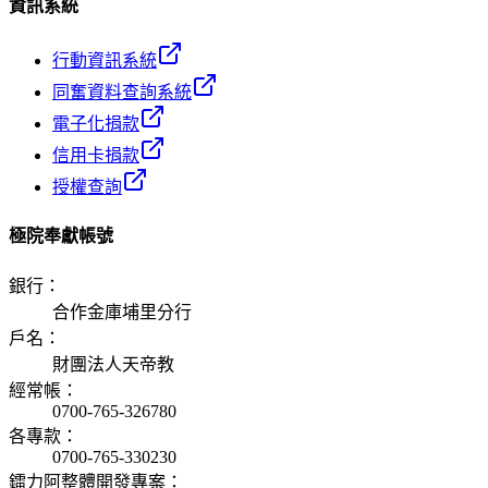
資訊系統
行動資訊系統
同奮資料查詢系統
電子化捐款
信用卡捐款
授權查詢
極院奉獻帳號
銀行
：
合作金庫埔里分行
戶名
：
財團法人天帝教
經常帳
：
0700-765-326780
各專款
：
0700-765-330230
鐳力阿整體開發專案
：