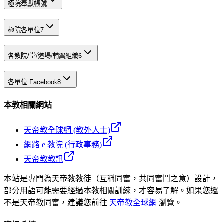
極院奉獻帳號
極院各單位
7
各教院/堂/道場/輔翼組織
6
各單位 Facebook
8
本教相關網站
天帝教全球網 (教外人士)
網路 e 教院 (行政事務)
天帝教教訊
本站是專門為天帝教教徒（互稱同奮，共同奮鬥之意）設計，
部分用語可能需要經過本教相關訓練，才容易了解。如果您還
不是天帝教同奮，建議您前往
天帝教全球網
瀏覽。