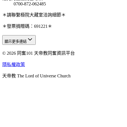
0700-872-062485
＊請聯繫極院大藏室洽詢細節＊
＊發票捐贈碼：691221＊
顯示更多連結
© 2026 同奮101 天帝教同奮資訊平台
天人研究總院
天人研究學院
隱私權政策
天人文化院
天帝教 The Lord of Universe Church
天人炁功院
天人圖書館
教史委員會
青年團