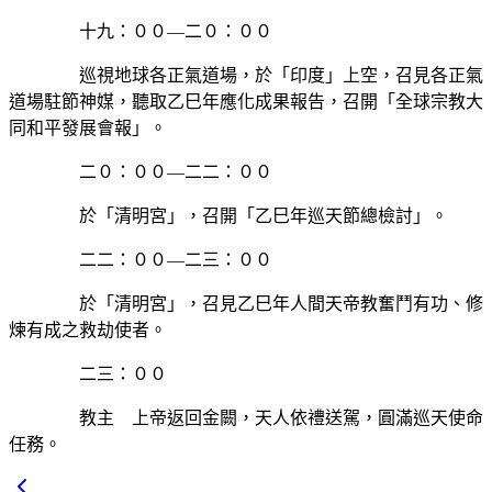
十九：００—二０：００
巡視地球各正氣道場，於「印度」上空，召見各正氣
道場駐節神媒，聽取乙巳年應化成果報告，召開「全球宗教大
同和平發展會報」。
二０：００—二二：００
於「清明宮」，召開「乙巳年巡天節總檢討」。
二二：００—二三：００
於「清明宮」，召見乙巳年人間天帝教奮鬥有功、修
煉有成之救劫使者。
二三：００
教主 上帝返回金闕，天人依禮送駕，圓滿巡天使命
任務。