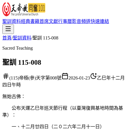
聖訓資料
經典書籍
首席文獻
行事曆
影音頻道
快速連結
首頁
/
聖訓資料
/
聖訓 115-008
Sacred Teaching
聖訓 115-008
(115)帝極(參)天字第008號
2026-01-23
乙巳年十二月
四日午時
無始古佛
：
公布天運乙巳年巡天節行程（以臺灣復興基地時間為基
準）：
一、十二月廿四日（二０二六年二月十一日）