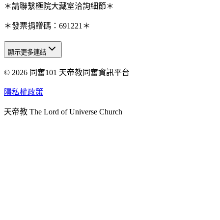
＊請聯繫極院大藏室洽詢細節＊
＊發票捐贈碼：691221＊
顯示更多連結
© 2026 同奮101 天帝教同奮資訊平台
天人研究總院
天人研究學院
隱私權政策
天人文化院
天帝教 The Lord of Universe Church
天人炁功院
天人圖書館
教史委員會
青年團
始院
台北市掌院