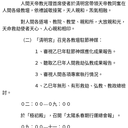
人間天帝教光理首席使者於清明宮帶領天帝教同奮在
人間各級教壇，依禮誠敬接駕，天人親和，炁氣相融。
對人間各道場、教院、教堂、親和所，大放親和光，
天命救劫使者天心、人心親和相印。
（二）「清明宮」召見各教壇駐節神媒：
１、審視乙巳年駐節神媒應化成果報告。
２、聽取乙巳年人間救劫弘教成果報告。
３、審視人間各項專案執行情況。
４、乙巳年無形、有形救劫、弘教、教政總檢
討。
０二：００—０九：００
於「極初殿」，召開「太陽系春期行運總會報」。
０九：００—十一：００