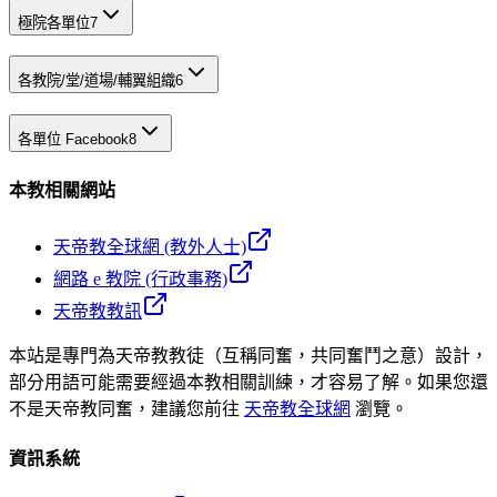
極院各單位
7
各教院/堂/道場/輔翼組織
6
各單位 Facebook
8
本教相關網站
天帝教全球網 (教外人士)
網路 e 教院 (行政事務)
天帝教教訊
本站是專門為天帝教教徒（互稱同奮，共同奮鬥之意）設計，
部分用語可能需要經過本教相關訓練，才容易了解。如果您還
不是天帝教同奮，建議您前往
天帝教全球網
瀏覽。
資訊系統