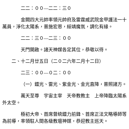
二二：００—二二：三０
金闕四大元帥率領元帥府及雷霆威武院金甲護法一十
萬員，淨化太陽系，普施宏恩，綏靖魔氛，調化有緣。
二二：三０—二三：００
天門開啟。諸天神媒各定其位，恭敬以待。
二、十二月廿五日（二０二六年二月十二日）
二三：００—０二：００
（一）鐳光、雷光、紫金光、金光直降，普照諸方。
萬天至尊 宇宙主宰 天帝教教主 上帝降臨太陽系
外太空。
極初大帝、首席督統鐳力前鋒、首席正法文略導師等
為前導，率領駐人間各級教壇神媒，恭迎教主巡天。