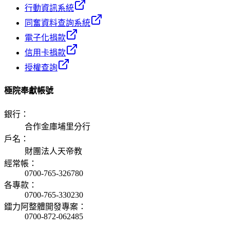
行動資訊系統
同奮資料查詢系統
電子化捐款
信用卡捐款
授權查詢
極院奉獻帳號
銀行
：
合作金庫埔里分行
戶名
：
財團法人天帝教
經常帳
：
0700-765-326780
各專款
：
0700-765-330230
鐳力阿整體開發專案
：
0700-872-062485