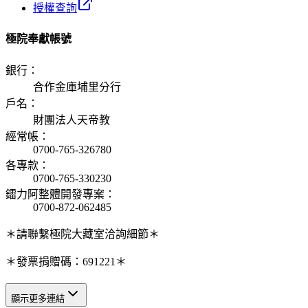
授權查詢
極院奉獻帳號
銀行
：
合作金庫埔里分行
戶名
：
財團法人天帝教
經常帳
：
0700-765-326780
各專款
：
0700-765-330230
鐳力阿整體開發專案
：
0700-872-062485
＊請聯繫極院大藏室洽詢細節＊
＊發票捐贈碼：691221＊
顯示更多連結