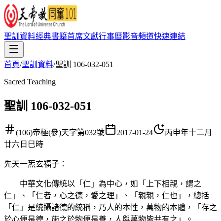
聖訓資料
經典書籍
首席文獻
行事曆
影音頻道
快速連結
首頁
/
聖訓資料
/
聖訓 106-032-051
Sacred Teaching
聖訓 106-032-051
(106)帝極(參)天字第032號
2017-01-24
丙申年十二月
廿六日巳時
先天一炁玄福子
：
中華文化傳統以「仁」為中心，如「上下相親，謂之
仁」、「仁者，心之德，愛之理」、「親親，仁也」，總括
「仁」是統攝諸德的統稱，乃人的本性，萬物的本體，「存之
於心便是德，施之於物便是善，人與萬物皆共有之」。