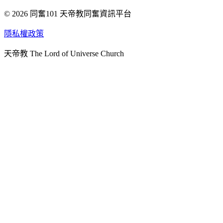
© 2026 同奮101 天帝教同奮資訊平台
天人研究總院
天人研究學院
隱私權政策
天人文化院
天帝教 The Lord of Universe Church
天人炁功院
天人圖書館
教史委員會
青年團
始院
台北市掌院
臺南初院
天安太和道場
天安服務預約
中華民國紅心字會