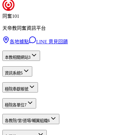
同奮101
天帝教同奮資訊平台
各地據點
LINE 意見回饋
本教相關網站
3
資訊系統
5
極院奉獻帳號
極院各單位
7
各教院/堂/道場/輔翼組織
6