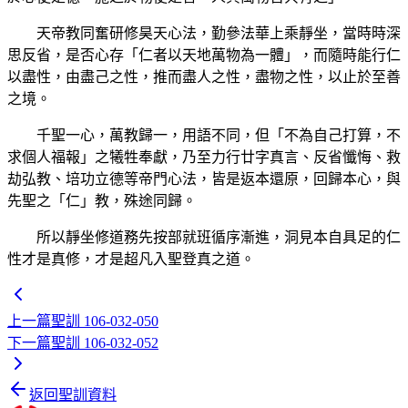
天帝教同奮研修昊天心法，勤參法華上乘靜坐，當時時深
思反省，是否心存「仁者以天地萬物為一體」，而隨時能行仁
以盡性，由盡己之性，推而盡人之性，盡物之性，以止於至善
之境。
千聖一心，萬教歸一，用語不同，但「不為自己打算，不
求個人福報」之犧牲奉獻，乃至力行廿字真言、反省懺悔、救
劫弘教、培功立德等帝門心法，皆是返本還原，回歸本心，與
先聖之「仁」教，殊途同歸。
所以靜坐修道務先按部就班循序漸進，洞見本自具足的仁
性才是真修，才是超凡入聖登真之道。
上一篇
聖訓 106-032-050
下一篇
聖訓 106-032-052
返回聖訓資料