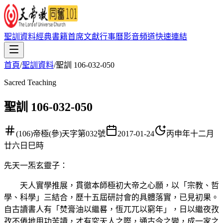
聖訓資料
經典書籍
首席文獻
行事曆
影音頻道
快速連結
首頁
/
聖訓資料
/
聖訓 106-032-050
Sacred Teaching
聖訓 106-032-050
(106)帝極(參)天字第032號
2017-01-24
丙申年十二月
廿六日巳時
先天一炁玄靈子
：
天人實學推展，貫徹本師極初大帝之心願，以「宗教、哲
學、科學」三結合，歷十五屆研討會的具體落實，已見初果。
自古讀書人有「焚膏油以繼晷，恆兀兀以窮年」，日以繼夜孜
孜不倦地用功苦讀，才有究天人之際，通古今之變，成一家之