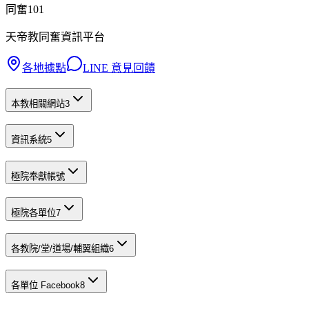
同奮101
天帝教同奮資訊平台
各地據點
LINE 意見回饋
本教相關網站
3
資訊系統
5
極院奉獻帳號
極院各單位
7
各教院/堂/道場/輔翼組織
6
各單位 Facebook
8