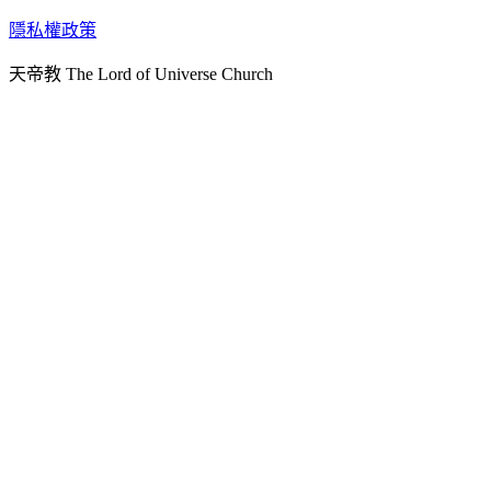
天人研究學院
隱私權政策
天人文化院
天帝教 The Lord of Universe Church
天人炁功院
天人圖書館
教史委員會
青年團
始院
台北市掌院
臺南初院
天安太和道場
天安服務預約
中華民國紅心字會