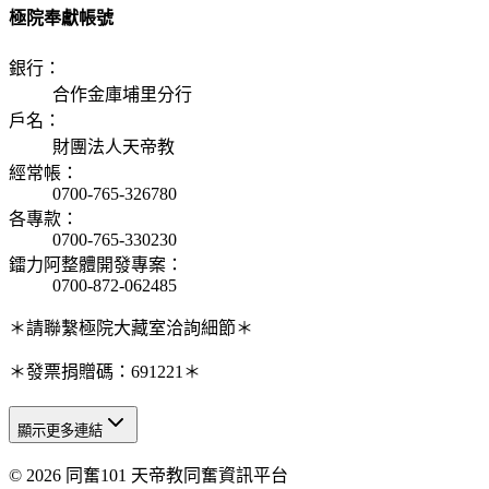
極院奉獻帳號
銀行
：
合作金庫埔里分行
戶名
：
財團法人天帝教
經常帳
：
0700-765-326780
各專款
：
0700-765-330230
鐳力阿整體開發專案
：
0700-872-062485
＊請聯繫極院大藏室洽詢細節＊
＊發票捐贈碼：691221＊
顯示更多連結
© 2026 同奮101 天帝教同奮資訊平台
天人研究總院