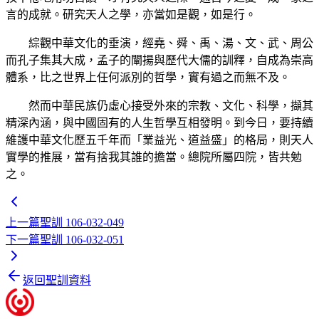
言的成就。研究天人之學，亦當如是觀，如是行。
綜觀中華文化的垂演，經堯、舜、禹、湯、文、武、周公
而孔子集其大成，孟子的闡揚與歷代大儒的訓釋，自成為崇高
體系，比之世界上任何派別的哲學，實有過之而無不及。
然而中華民族仍虛心接受外來的宗教、文化、科學，擷其
精深內涵，與中國固有的人生哲學互相發明。到今日，要持續
維護中華文化歷五千年而「業益光、道益盛」的格局，則天人
實學的推展，當有捨我其誰的擔當。總院所屬四院，皆共勉
之。
上一篇
聖訓 106-032-049
下一篇
聖訓 106-032-051
返回聖訓資料