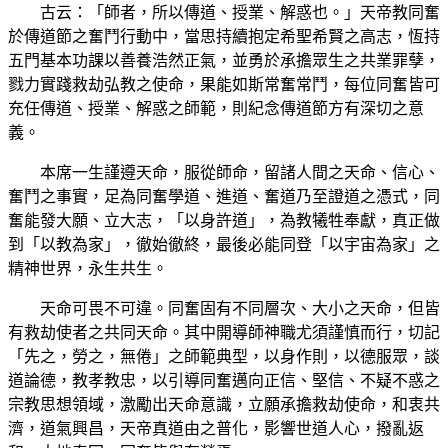
古云：「師者，所以傳道、授業、解惑也。」天帝教同奮
於傳道節之奮鬥行動中，當思持續抱定希聖希賢之高志，恆持
五門基本功課以善養浩然正氣，並勇於承擔眾生之共業罪孽，
戮力實踐救劫弘教之使命，果能如斯常奮常鬥，每位同奮皆可
充任傳道、授業、解惑之師範，則紀念傳道節方有深切之意
義。
本席一生謹遵天命，服從師命，留諸人間之天命、信心、
奮鬥之事實，足為同奮學道、進道、奮道乃至證道之憑式，同
奮能發大願、立大志，「以身許道」，為教犧牲奉獻，真正做
到「以教為家」，徹始徹終，最後必能同登「以宇宙為家」之
精神世界，永生共生。
天命可畏不可違。同奮固有不同層次、大小之天命，但皆
有救劫使者之共同天命。其中開導師神職尤須謹慎而行，切記
「先之，勞之，無倦」之師範典型，以身作則，以德服眾，談
道論德，教孝教忠，以引導同奮邁向正信、堅信、不疑不惑之
宗教思想領域，激勵出天命意識，立願承擔救劫使命，和衷共
濟，道氣興昌，天帝真道由之普化，影響世道人心，撥亂返