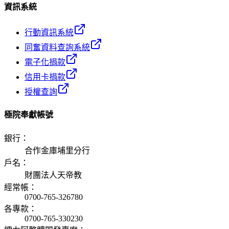
資訊系統
行動資訊系統
同奮資料查詢系統
電子化捐款
信用卡捐款
授權查詢
極院奉獻帳號
銀行
：
合作金庫埔里分行
戶名
：
財團法人天帝教
經常帳
：
0700-765-326780
各專款
：
0700-765-330230