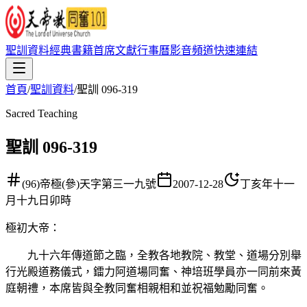
聖訓資料
經典書籍
首席文獻
行事曆
影音頻道
快速連結
首頁
/
聖訓資料
/
聖訓 096-319
Sacred Teaching
聖訓 096-319
(96)帝極(參)天字第三一九號
2007-12-28
丁亥年十一
月十九日卯時
極初大帝
：
九十六年傳道節之臨，全教各地教院、教堂、道場分別舉
行光殿道務儀式，鐳力阿道場同奮、神培班學員亦一同前來黃
庭朝禮，本席皆與全教同奮相親相和並祝福勉勵同奮。