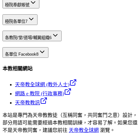
極院奉獻帳號
極院各單位
7
各教院/堂/道場/輔翼組織
6
各單位 Facebook
8
本教相關網站
天帝教全球網 (教外人士)
網路 e 教院 (行政事務)
天帝教教訊
本站是專門為天帝教教徒（互稱同奮，共同奮鬥之意）設計，
部分用語可能需要經過本教相關訓練，才容易了解。如果您還
不是天帝教同奮，建議您前往
天帝教全球網
瀏覽。