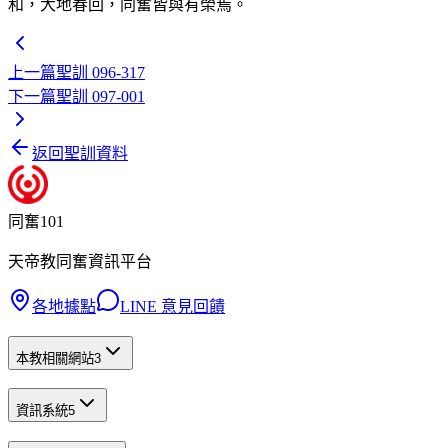
和，大地春回，同奮皆與有榮焉。
上一篇
聖訓 096-317
下一篇
聖訓 097-001
返回聖訓資料
同奮101
天帝教同奮資訊平台
各地據點
LINE 意見回饋
本教相關網站
3
資訊系統
5