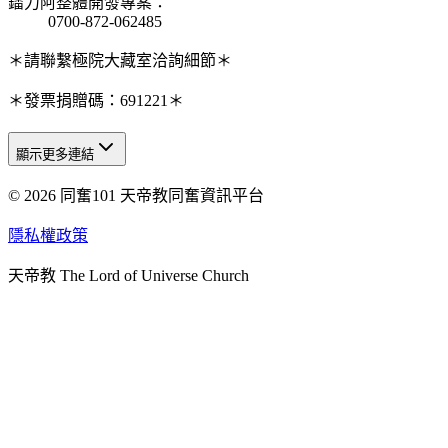
鐳力阿整體開發專案
：
0700-872-062485
＊請聯繫極院大藏室洽詢細節＊
＊發票捐贈碼：691221＊
顯示更多連結
© 2026 同奮101 天帝教同奮資訊平台
天人研究總院
天人研究學院
隱私權政策
天人文化院
天帝教 The Lord of Universe Church
天人炁功院
天人圖書館
教史委員會
青年團