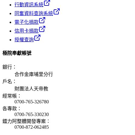
行動資訊系統
同奮資料查詢系統
電子化捐款
信用卡捐款
授權查詢
極院奉獻帳號
銀行
：
合作金庫埔里分行
戶名
：
財團法人天帝教
經常帳
：
0700-765-326780
各專款
：
0700-765-330230
鐳力阿整體開發專案
：
0700-872-062485