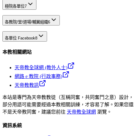
極院各單位
7
各教院/堂/道場/輔翼組織
6
各單位 Facebook
8
本教相關網站
天帝教全球網 (教外人士)
網路 e 教院 (行政事務)
天帝教教訊
本站是專門為天帝教教徒（互稱同奮，共同奮鬥之意）設計，
部分用語可能需要經過本教相關訓練，才容易了解。如果您還
不是天帝教同奮，建議您前往
天帝教全球網
瀏覽。
資訊系統