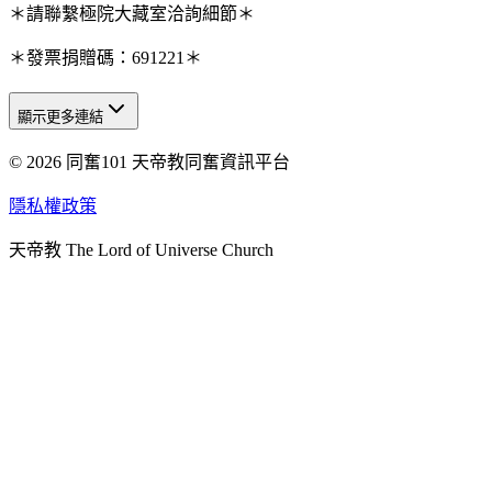
＊請聯繫極院大藏室洽詢細節＊
＊發票捐贈碼：691221＊
顯示更多連結
© 2026 同奮101 天帝教同奮資訊平台
天人研究總院
天人研究學院
隱私權政策
天人文化院
天帝教 The Lord of Universe Church
天人炁功院
天人圖書館
教史委員會
青年團
始院
台北市掌院