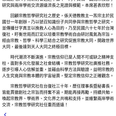
研究與兩岸學術交流源遠流長之見證與模範，本席甚表欣慰！
回顧宗教哲學研究社之歷史，係天德教教主一炁宗主於民
國廿一年創辦，乃以號召知識份子共同參與宗教哲學之研究，
並傳播廿字真言以挽救人心為目的，乃至民國六十七年於台灣
復社，盱衡世局而訂定以培養宗教學術自由研討風氣為宗旨，
經由宗教、哲學、科學三結合之研究促進宗教大同，開啟世界
大同，最後達到天人大同之終極目標。
時代潮流不斷演進，宗教信仰已是人間不可或缺之精神支
柱，面對多元化發展之社會結構，宗教哲學研究社廣推社務，
逐步引導人心信解並重，並藉由科學方法與驗證，益明宗教的
人生究竟與宗教本體的宇宙祕奧，堅定宗教信仰之正確觀念。
宗教哲學研究社在台復社三十年，歷任理事長暨秘書長，
皆能貫徹創社之宗旨而持奮不渝，期能再接再勵，持續共勉，
喚起宗教界、學術界、文化界之共鳴和支持，並維繫兩岸學術
交流，宗教哲學研究社任重而道遠！