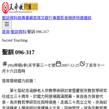
聖訓資料
經典書籍
首席文獻
行事曆
影音頻道
快速連結
首頁
/
聖訓資料
/
聖訓 096-317
Sacred Teaching
聖訓 096-317
(96)帝極(參)天字第三一七號
2007-12-25
丁亥年十一
月十六日酉時
首席督統鐳力前鋒
：
第七屆紀念涵靜老人宗教學術研討會暨慶祝宗教哲學研究
社成立三十周年，於鐳力阿道場圓滿閉幕，來自各方與會代
表，為宗教哲學研究社與時俱進，走過三十而立之年，亦為紀
念涵靜老人學術研討會邁進十五年，同申賀忱，誠為宗教哲學