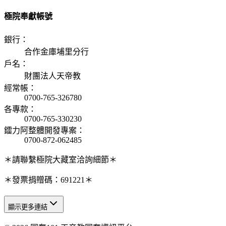
極院奉獻帳號
銀行
：
合作金庫埔里分行
戶名
：
財團法人天帝教
經常帳
：
0700-765-326780
各專款
：
0700-765-330230
鐳力阿整體開發專案
：
0700-872-062485
＊請聯繫極院大藏室洽詢細節＊
＊發票捐贈碼：691221＊
顯示更多連結