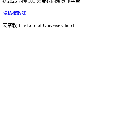
© 2026 同奮101 天帝教同奮資訊平台
天人研究總院
天人研究學院
隱私權政策
天人文化院
天帝教 The Lord of Universe Church
天人炁功院
天人圖書館
教史委員會
青年團
始院
台北市掌院
臺南初院
天安太和道場
天安服務預約
中華民國紅心字會