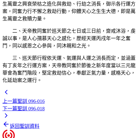
生萬靈之興衰榮枯之造化與救劫、行劫之消長，御示各行運方
案，同奮力行不懈之救劫行動，仰體天心之生生大德，即是萬
生萬靈之救贖力量。
二、天帝教同奮於巡天節之七日或三日前，齋戒沐浴，虔
誠以事，是人心孺慕天心之感化，歷經天運丙戌年一年之奮
鬥，同以感恩之心參與，同沐親和之光。
三、巡天節行程依天運、氣運與人運之消長而定，並涵蓋
有丁亥年之行運方案，天帝教同奮於節後之新年度當以三元龍
華會為奮鬥階段，堅定救劫信心，奉獻正氣力量，感格天心，
化延劫案之運行。
上一篇
聖訓 096-016
下一篇
聖訓 096-018
返回聖訓資料