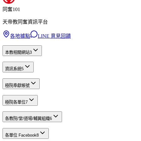
同奮101
天帝教同奮資訊平台
各地據點
LINE 意見回饋
本教相關網站
3
資訊系統
5
極院奉獻帳號
極院各單位
7
各教院/堂/道場/輔翼組織
6
各單位 Facebook
8