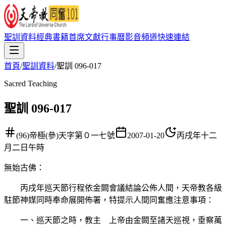
聖訓資料
經典書籍
首席文獻
行事曆
影音頻道
快速連結
首頁
/
聖訓資料
/
聖訓 096-017
Sacred Teaching
聖訓 096-017
(96)帝極(參)天字第０一七號
2007-01-20
丙戌年十二
月二日午時
無始古佛
：
丙戌年巡天節行程依金闕會議結論公佈人間，天帝教各級
駐節神媒同時奉命展開佈署，特提示人間同奮應注意事項：
一、巡天節之時，教主 上帝由金闕至諸天巡視，垂察萬