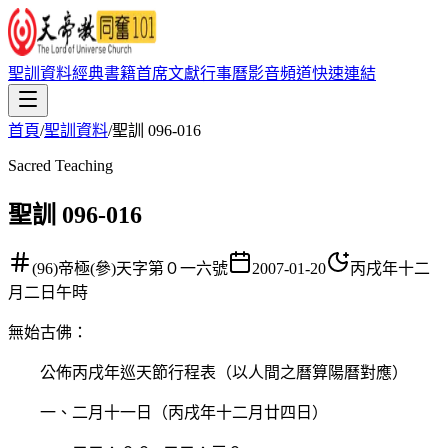
聖訓資料
經典書籍
首席文獻
行事曆
影音頻道
快速連結
首頁
/
聖訓資料
/
聖訓 096-016
Sacred Teaching
聖訓 096-016
(96)帝極(參)天字第０一六號
2007-01-20
丙戌年十二
月二日午時
無始古佛
：
公佈丙戌年巡天節行程表（以人間之曆算陽曆對應）
一、二月十一日（丙戌年十二月廿四日）