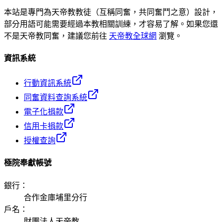
本站是專門為天帝教教徒（互稱同奮，共同奮鬥之意）設計，
部分用語可能需要經過本教相關訓練，才容易了解。如果您還
不是天帝教同奮，建議您前往
天帝教全球網
瀏覽。
資訊系統
行動資訊系統
同奮資料查詢系統
電子化捐款
信用卡捐款
授權查詢
極院奉獻帳號
銀行
：
合作金庫埔里分行
戶名
：
財團法人天帝教