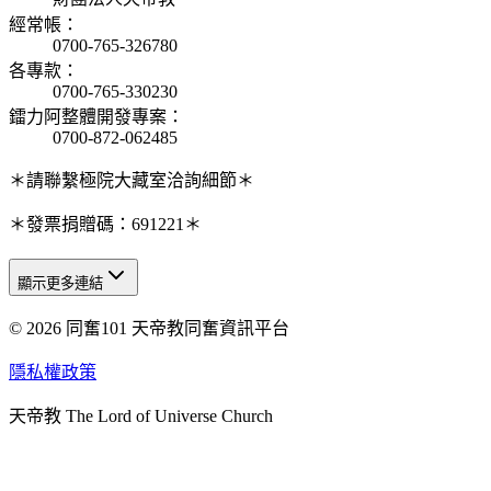
經常帳
：
0700-765-326780
各專款
：
0700-765-330230
鐳力阿整體開發專案
：
0700-872-062485
＊請聯繫極院大藏室洽詢細節＊
＊發票捐贈碼：691221＊
顯示更多連結
© 2026 同奮101 天帝教同奮資訊平台
天人研究總院
天人研究學院
隱私權政策
天人文化院
天帝教 The Lord of Universe Church
天人炁功院
天人圖書館
教史委員會