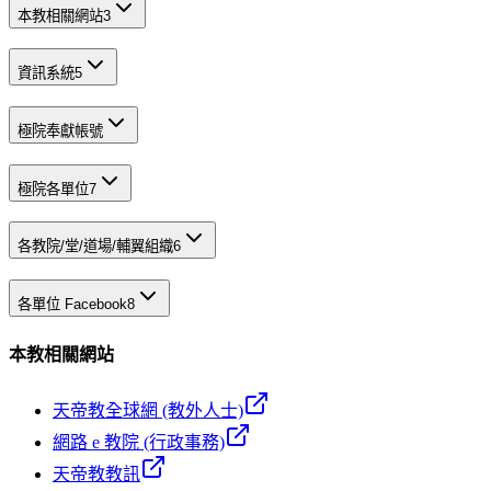
本教相關網站
3
資訊系統
5
極院奉獻帳號
極院各單位
7
各教院/堂/道場/輔翼組織
6
各單位 Facebook
8
本教相關網站
天帝教全球網 (教外人士)
網路 e 教院 (行政事務)
天帝教教訊