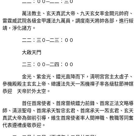
二二：００─二二：三０
萬法教主、玄天真武大帝、九天玄女率金闕元帥府、
雷霆威武院各級金甲護法九萬員，調度南天將帥各部，進行綏
靖，淨化諸方。
二二：三０─二三：００
大啟天門
二三：００─二四：００
金光、紫金光、鐳光直降而下，清明宮宮主太虛子、
參機殿殿主玄玄上帝、總護法先天一炁機禪子率各級駐節神媒
恭迎 天帝於外太空。
首任首席使者、首席督統鐳力前鋒、首席正法文略導
師、清涼聖母、首席承天智忠玄君、首席承天一炁玄君、玄天
真武大帝為御前引導，維生首席使者率人間神職、教職等同奮
代表遵禮虔敬恭迎。