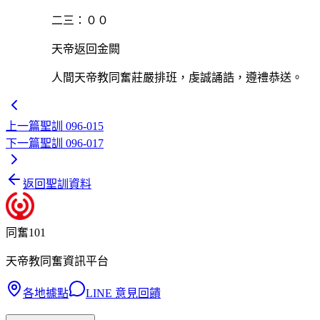
二三：００
天帝返回金闕
人間天帝教同奮莊嚴排班，虔誠誦誥，遵禮恭送。
上一篇
聖訓 096-015
下一篇
聖訓 096-017
返回聖訓資料
同奮101
天帝教同奮資訊平台
各地據點
LINE 意見回饋