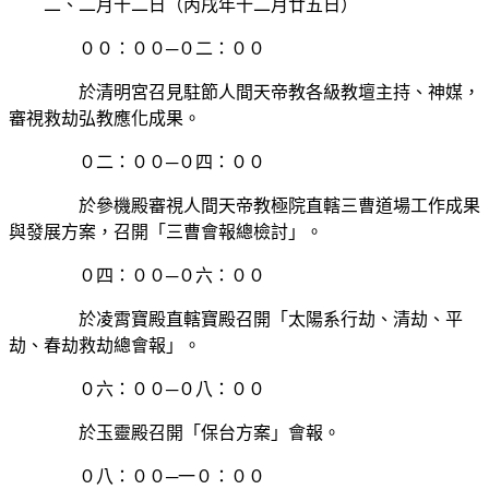
二、二月十二日（丙戌年十二月廿五日）
００：００─０二：００
於清明宮召見駐節人間天帝教各級教壇主持、神媒，
審視救劫弘教應化成果。
０二：００─０四：００
於參機殿審視人間天帝教極院直轄三曹道場工作成果
與發展方案，召開「三曹會報總檢討」。
０四：００─０六：００
於凌霄寶殿直轄寶殿召開「太陽系行劫、清劫、平
劫、春劫救劫總會報」。
０六：００─０八：００
於玉靈殿召開「保台方案」會報。
０八：００─一０：００