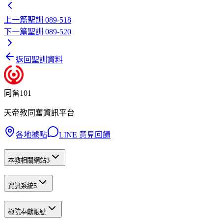
上一篇
聖訓 089-518
下一篇
聖訓 089-520
返回聖訓資料
同奮101
天帝教同奮資訊平台
各地據點
LINE 意見回饋
本教相關網站
3
資訊系統
5
極院奉獻帳號