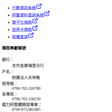
行動資訊系統
同奮資料查詢系統
電子化捐款
信用卡捐款
授權查詢
極院奉獻帳號
銀行
：
合作金庫埔里分行
戶名
：
財團法人天帝教
經常帳
：
0700-765-326780
各專款
：
0700-765-330230
鐳力阿整體開發專案
：
0700-872-062485