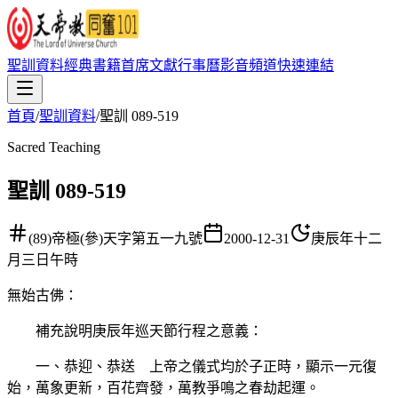
聖訓資料
經典書籍
首席文獻
行事曆
影音頻道
快速連結
首頁
/
聖訓資料
/
聖訓 089-519
Sacred Teaching
聖訓 089-519
(89)帝極(參)天字第五一九號
2000-12-31
庚辰年十二
月三日午時
無始古佛
：
補充說明庚辰年巡天節行程之意義：
一、恭迎、恭送 上帝之儀式均於子正時，顯示一元復
始，萬象更新，百花齊發，萬教爭鳴之春劫起運。