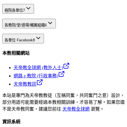
極院各單位
7
各教院/堂/道場/輔翼組織
6
各單位 Facebook
8
本教相關網站
天帝教全球網 (教外人士)
網路 e 教院 (行政事務)
天帝教教訊
本站是專門為天帝教教徒（互稱同奮，共同奮鬥之意）設計，
部分用語可能需要經過本教相關訓練，才容易了解。如果您還
不是天帝教同奮，建議您前往
天帝教全球網
瀏覽。
資訊系統