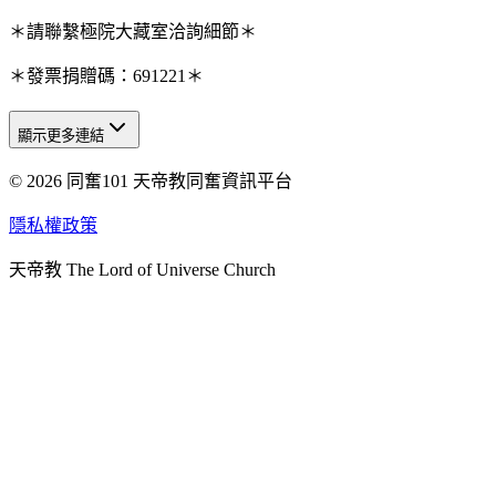
＊請聯繫極院大藏室洽詢細節＊
＊發票捐贈碼：691221＊
顯示更多連結
© 2026 同奮101 天帝教同奮資訊平台
天人研究總院
天人研究學院
隱私權政策
天人文化院
天帝教 The Lord of Universe Church
天人炁功院
天人圖書館
教史委員會
青年團
始院