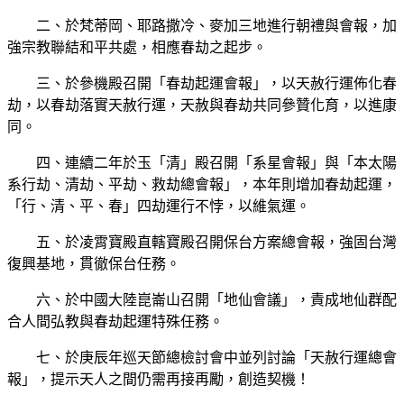
二、於梵蒂岡、耶路撒冷、麥加三地進行朝禮與會報，加
強宗教聯結和平共處，相應春劫之起步。
三、於參機殿召開「春劫起運會報」，以天赦行運佈化春
劫，以春劫落實天赦行運，天赦與春劫共同參贊化育，以進康
同。
四、連續二年於玉「清」殿召開「系星會報」與「本太陽
系行劫、清劫、平劫、救劫總會報」，本年則增加春劫起運，
「行、清、平、春」四劫運行不悖，以維氣運。
五、於凌霄寶殿直轄寶殿召開保台方案總會報，強固台灣
復興基地，貫徹保台任務。
六、於中國大陸崑崙山召開「地仙會議」，責成地仙群配
合人間弘教與春劫起運特殊任務。
七、於庚辰年巡天節總檢討會中並列討論「天赦行運總會
報」，提示天人之間仍需再接再勵，創造契機！