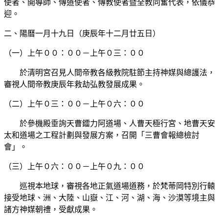
使者、開導師、傳道使者、傳教使者暨全教同奮代表，依儀恭
迎。
二、陽曆一月十九日（庚辰年十二月廿五日）
（一）上午００：００－上午０三：００
於清明宮召見人間帝教各級教院駐節主持神媒與總護法，
審視人間帝教庚辰年救劫弘教發展成果。
（二）上午０三：００－上午０六：００
於參機殿垂詢天曹鐳力阿道場、人曹天極行宮、地曹天安
太和道場之工程計劃與發展方案，召開「三曹會報總檢討
會」。
（三）上午０六：００－上午０九：００
巡視本地球，審視各地正氣道場道務，於梵蒂岡特別行轅
接受地球、洲、大陸、山嶽、江、河、湖、海、沙漠等境主與
諸方神媒朝禮，受獻成果。