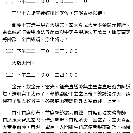
（一）下午二二：００－００二二：三０
三界十方諸天神媒排班就位，莊嚴肅穆以待。
御使十方清平皇君大總監、玄天真武大帝率金闕元帥府、
雷霆威武院金甲護法五萬員與中天金甲護法五萬員，節度南天
將帥部，全面綏靖，淨化諸方。
（二）下午二二：三０－二三：００
大啟天門。
（三）下午二三：００－二四：００
金光、紫金光、雷光、鐳光直透降無生聖宮直轄鐳力阿道
場，清明宮主太虛子、參機殿殿主玄玄上帝率總護法先天一炁
機禪子暨五教教主、各級駐節神媒於外太空恭迎 上帝。
首任首席使者、首席督統鐳力前鋒、首席正法文略導師、
首席承天智忠玄君、清涼聖母、首席承天一炁玄君、玄天真武
大帝為前導，恭迎 聖駕，人間維生首席使者親率輔教、樞機