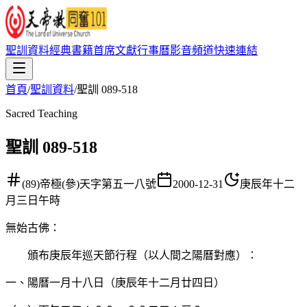
聖訓資料
經典書籍
首席文獻
行事曆
影音頻道
快速連結
首頁
/
聖訓資料
/
聖訓 089-518
Sacred Teaching
聖訓 089-518
(89)帝極(參)天字第五一八號
2000-12-31
庚辰年十二
月三日午時
無始古佛
：
頒布庚辰年巡天節行程（以人間之陽曆對應）：
一、陽曆一月十八日（庚辰年十二月廿四日）