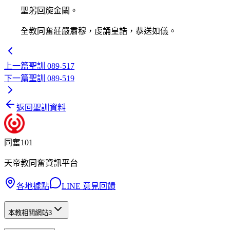
聖躬回旋金闕。
全教同奮莊嚴肅穆，虔誦皇誥，恭送如儀。
上一篇
聖訓 089-517
下一篇
聖訓 089-519
返回聖訓資料
同奮101
天帝教同奮資訊平台
各地據點
LINE 意見回饋
本教相關網站
3