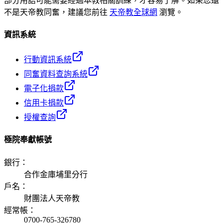
部分用語可能需要經過本教相關訓練，才容易了解。如果您還
不是天帝教同奮，建議您前往
天帝教全球網
瀏覽。
資訊系統
行動資訊系統
同奮資料查詢系統
電子化捐款
信用卡捐款
授權查詢
極院奉獻帳號
銀行
：
合作金庫埔里分行
戶名
：
財團法人天帝教
經常帳
：
0700-765-326780