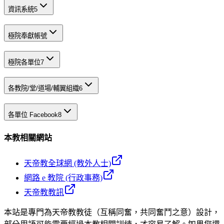
資訊系統
5
極院奉獻帳號
極院各單位
7
各教院/堂/道場/輔翼組織
6
各單位 Facebook
8
本教相關網站
天帝教全球網 (教外人士)
網路 e 教院 (行政事務)
天帝教教訊
本站是專門為天帝教教徒（互稱同奮，共同奮鬥之意）設計，