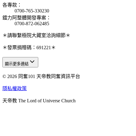
各專款
：
0700-765-330230
鐳力阿整體開發專案
：
0700-872-062485
＊請聯繫極院大藏室洽詢細節＊
＊發票捐贈碼：691221＊
顯示更多連結
© 2026 同奮101 天帝教同奮資訊平台
天人研究總院
天人研究學院
隱私權政策
天人文化院
天帝教 The Lord of Universe Church
天人炁功院
天人圖書館
教史委員會
青年團