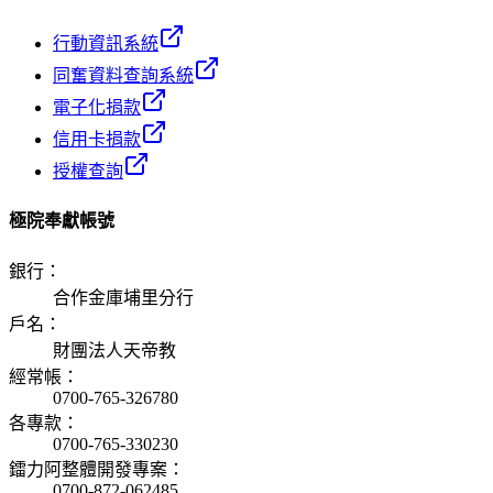
行動資訊系統
同奮資料查詢系統
電子化捐款
信用卡捐款
授權查詢
極院奉獻帳號
銀行
：
合作金庫埔里分行
戶名
：
財團法人天帝教
經常帳
：
0700-765-326780
各專款
：
0700-765-330230
鐳力阿整體開發專案
：
0700-872-062485