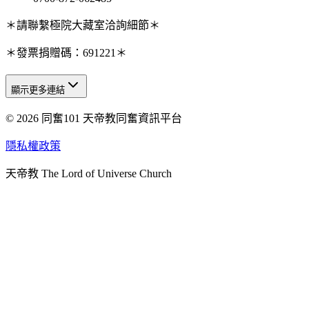
＊請聯繫極院大藏室洽詢細節＊
＊發票捐贈碼：691221＊
顯示更多連結
© 2026 同奮101 天帝教同奮資訊平台
天人研究總院
天人研究學院
隱私權政策
天人文化院
天帝教 The Lord of Universe Church
天人炁功院
天人圖書館
教史委員會
青年團
始院