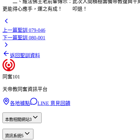
二、維法佛王老前輩傳示：此次人間積極籌備帝教復興十周
更能得心應手，運之有成！ 叩退！
上一篇
聖訓 079-046
下一篇
聖訓 080-001
返回聖訓資料
同奮101
天帝教同奮資訊平台
各地據點
LINE 意見回饋
本教相關網站
3
資訊系統
5