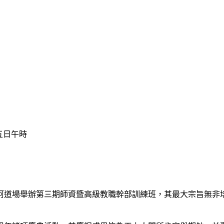
五日午時
道場舉辦第三期師資暨高級教職幹部訓練班，其最大宗旨無非培