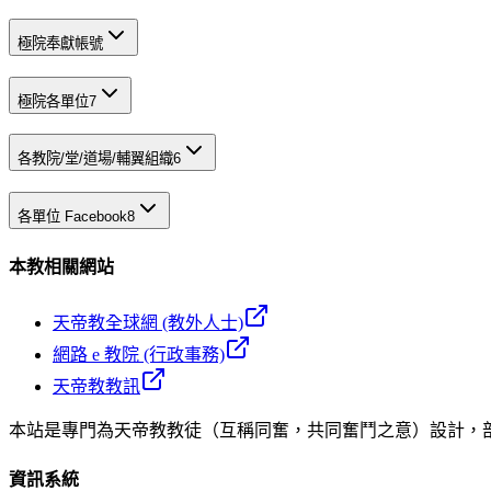
極院奉獻帳號
極院各單位
7
各教院/堂/道場/輔翼組織
6
各單位 Facebook
8
本教相關網站
天帝教全球網 (教外人士)
網路 e 教院 (行政事務)
天帝教教訊
本站是專門為天帝教教徒（互稱同奮，共同奮鬥之意）設計，
資訊系統