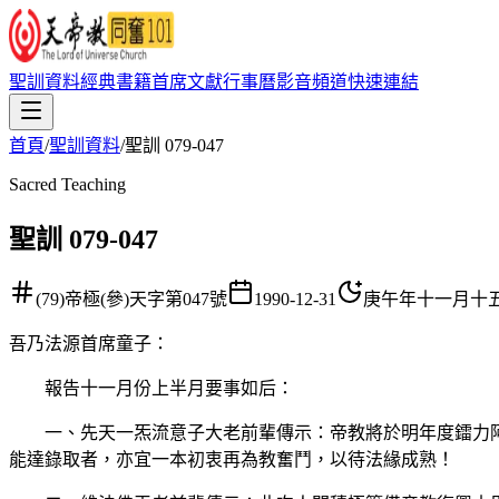
聖訓資料
經典書籍
首席文獻
行事曆
影音頻道
快速連結
首頁
/
聖訓資料
/
聖訓 079-047
Sacred Teaching
聖訓 079-047
(79)帝極(參)天字第047號
1990-12-31
庚午年十一月十
吾乃法源首席童子
：
報告十一月份上半月要事如后：
一、先天一炁流意子大老前輩傳示：帝教將於明年度鐳力阿
能達錄取者，亦宜一本初衷再為教奮鬥，以待法緣成熟！