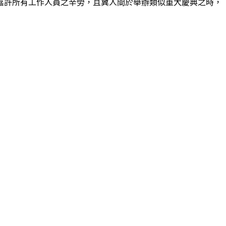
許所有工作人員之辛勞，且冀人間於舉辦類似重大慶典之時，