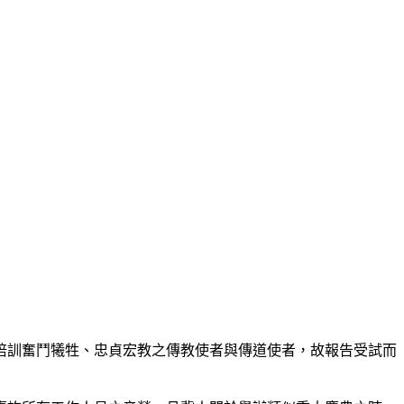
訓奮鬥犧牲、忠貞宏教之傳教使者與傳道使者，故報告受試而