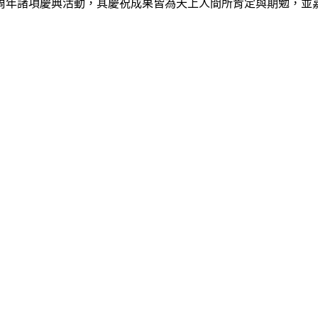
年諸項慶典活動，其慶祝成果皆為天上人間所肯定與期勉，並嘉