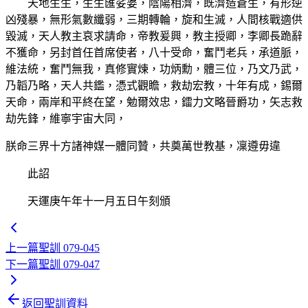
天地生生，生生匯娑婆，陰陽相濟，既濟造蒼生，有形逆
凶殘暴，無形氣數纖弱，三期轉輪，旋和生滅，人間核戰適供
毀滅，天人教主哀求請命，帝教爰興，教主授卿，李卿長跪辭
不獲命，另封首任首席使者，八十受命，奮鬥老兵，承道脈，
維法統，奮鬥無我，真修實煉，功炳勳，體三位，乃文乃武，
乃韜乃略，天人共鑑，憑式觀瞻，救劫宏教，十年有成，錫爾
天命，兩岸和平終在望，勉爾效忠，鐳力文略晉爵功，矢志救
劫先鋒，維寧宇宙大同，
朕命三界十方諸神媒一體同贊，共奠萬世教基，凜遵毋違
此詔
天運庚午年十一月五日午刻頒
上一篇
聖訓 079-045
下一篇
聖訓 079-047
返回聖訓資料