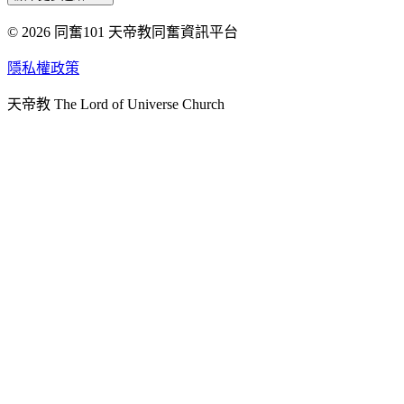
© 2026 同奮101 天帝教同奮資訊平台
天人研究總院
天人研究學院
隱私權政策
天人文化院
天帝教 The Lord of Universe Church
天人炁功院
天人圖書館
教史委員會
青年團
始院
台北市掌院
臺南初院
天安太和道場
天安服務預約