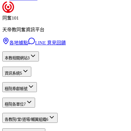
同奮101
天帝教同奮資訊平台
各地據點
LINE 意見回饋
本教相關網站
3
資訊系統
5
極院奉獻帳號
極院各單位
7
各教院/堂/道場/輔翼組織
6