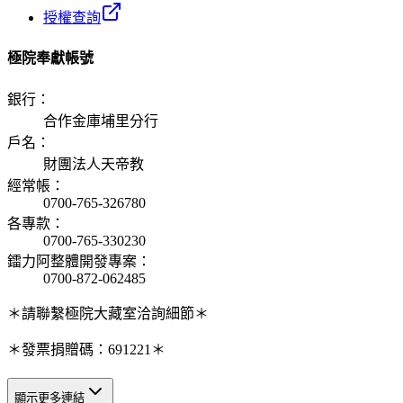
授權查詢
極院奉獻帳號
銀行
：
合作金庫埔里分行
戶名
：
財團法人天帝教
經常帳
：
0700-765-326780
各專款
：
0700-765-330230
鐳力阿整體開發專案
：
0700-872-062485
＊請聯繫極院大藏室洽詢細節＊
＊發票捐贈碼：691221＊
顯示更多連結