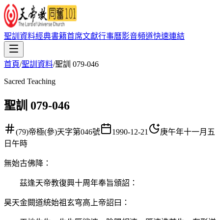
聖訓資料
經典書籍
首席文獻
行事曆
影音頻道
快速連結
首頁
/
聖訓資料
/
聖訓 079-046
Sacred Teaching
聖訓 079-046
(79)帝極(參)天字第046號
1990-12-21
庚午年十一月五
日午時
無始古佛降
：
茲逢天帝教復興十周年奉旨頒詔：
昊天金闕道統始祖玄穹高上帝詔曰：