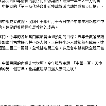
奮都受到師尊精神的感召而加強誦誥，經過十年天人合力的奮
》中提到的「第一時代使命化延核戰毀滅浩劫達成初步目標」，
中部成立教院，民國七十年七月十五日在台中市美村路成立中
院。這是師尊積極推展教務的成果。
鬥，今年的各項奮鬥成績皆達到預期的目標：去年全教誦皇誥
參加奮鬥初乘靜心靜坐班人數、正宗靜坐班人數都稍有成長，達
超過二百三十萬聲，全教排名第三名，這是台中縣初院全體同奮
中華民國的命運非常坎坷。今年弘教主題–「中華一百，天命
輝的另一個百年，也讓氣運早日邁入康同之境！