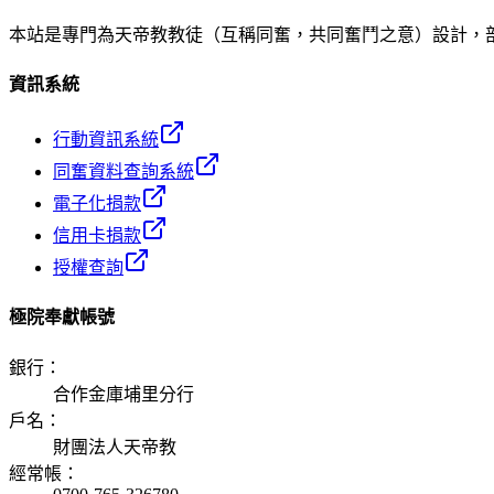
本站是專門為天帝教教徒（互稱同奮，共同奮鬥之意）設計，
資訊系統
行動資訊系統
同奮資料查詢系統
電子化捐款
信用卡捐款
授權查詢
極院奉獻帳號
銀行
：
合作金庫埔里分行
戶名
：
財團法人天帝教
經常帳
：