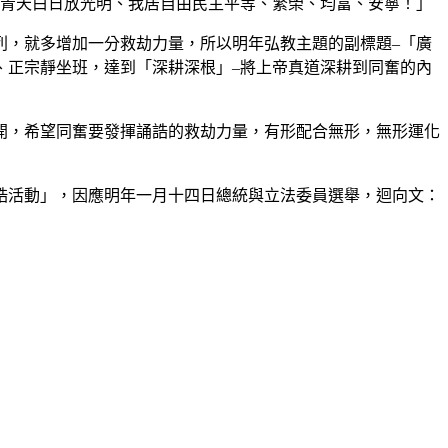
青天白日放光明、我居自由民主平等、繁榮、均富、安寧！」
，就多增加一分救劫力量，所以明年弘教主題的副標題–「廣
、正宗靜坐班，達到「深耕深根」–將上帝真道深耕到同奮的內
，希望同奮要發揮誦誥的救劫力量，有形配合無形，無形運化
活動」，因應明年一月十四日總統與立法委員選舉，迴向文：