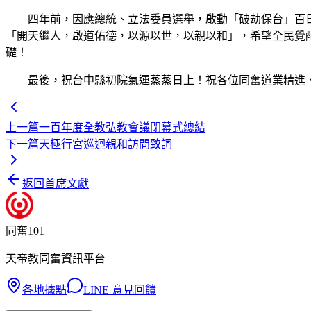
四年前，因應總統、立法委員選舉，啟動「破劫保台」百日法
「開天繼人，啟道佑德，以源以世，以親以和」，希望全民覺
礎！
最後，祝台中縣初院氣運蒸蒸日上！祝各位同奮道業精進
上一篇
一百年度全教弘教會議閉幕式總結
下一篇
天極行宮巡迴親和訪問致詞
返回首席文獻
同奮101
天帝教同奮資訊平台
各地據點
LINE 意見回饋