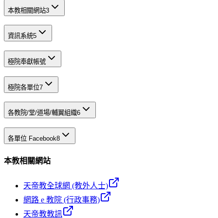
本教相關網站
3
資訊系統
5
極院奉獻帳號
極院各單位
7
各教院/堂/道場/輔翼組織
6
各單位 Facebook
8
本教相關網站
天帝教全球網 (教外人士)
網路 e 教院 (行政事務)
天帝教教訊