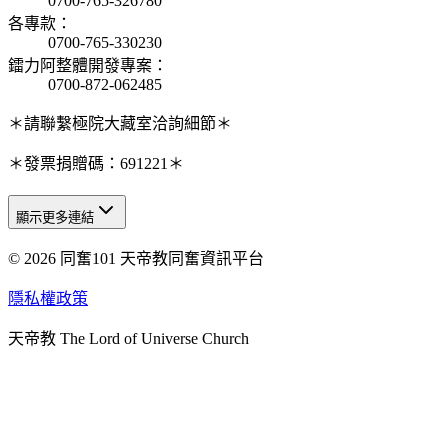
0700-765-326780
各專款
：
0700-765-330230
鐳力阿整體開發專案
：
0700-872-062485
＊請聯繫極院大藏室洽詢細節＊
＊發票捐贈碼：691221＊
顯示更多連結
© 2026 同奮101 天帝教同奮資訊平台
天人研究總院
天人研究學院
隱私權政策
天人文化院
天帝教 The Lord of Universe Church
天人炁功院
天人圖書館
教史委員會
青年團