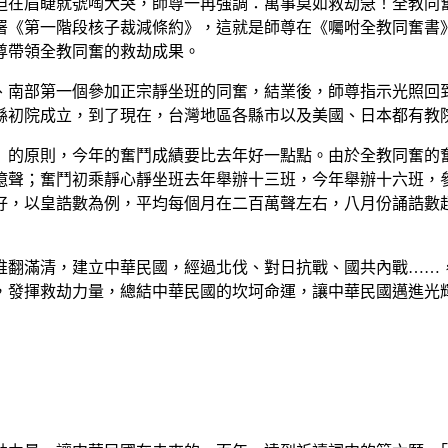
迫在眉睫就號啕大哭，師尊一再強調：萬事莫如救劫急！全教同
署《第一階段核子裁減條約》，這就是師尊在《囑咐全教同奮書
尊帶領全教同奮的救劫成果。
南部第一個參加正宗靜坐班的同奮，結業後，師尊指示光照回到
縣初院成立，到了現在，台灣地區各縣市以及美國、日本都有教
的原則，今年的奮鬥成績要比去年好一點點。由於全教同奮的奮
億聲；奮鬥初乘靜心靜坐班去年舉辦十三班，今年舉辦十六班，
好，以皇誥數為例，平均每個月在二百萬聲左右，八月份誦誥數
滿清，建立中華民國，經過北伐、對日抗戰、國共內戰……，
，發揮救劫力量，總結中華民國的坎坷命運，讓中華民國邁進光