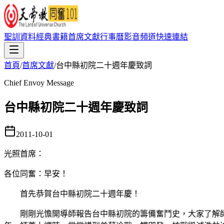
聖訓資料
經典書籍
首席文獻
行事曆
影音頻道
快速連結
首頁
/
首席文獻
/
台中縣初院二十週年慶致詞
Chief Envoy Message
台中縣初院二十週年慶致詞
2011-10-01
光照首席
：
各位同奮：早安！
首先恭賀台中縣初院二十週年慶！
剛剛光憺開導師報告台中縣初院的籌備奮鬥史，大家了解師