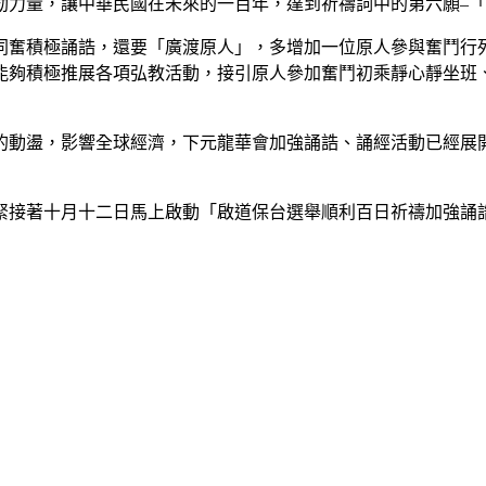
量，讓中華民國在未來的一百年，達到祈禱詞中的第六願–「
積極誦誥，還要「廣渡原人」，多增加一位原人參與奮鬥行列
能夠積極推展各項弘教活動，接引原人參加奮鬥初乘靜心靜坐班
動盪，影響全球經濟，下元龍華會加強誦誥、誦經活動已經展開
接著十月十二日馬上啟動「啟道保台選舉順利百日祈禱加強誦誥