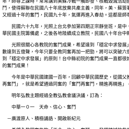
年，師尊上課時，常常講到美蘇冷戰一觸即發、核戰毀滅浩劫
鬥，使得蘇聯在民國八十年底放棄共產主義，同年，美、蘇簽
又經過十年的奮鬥，民國九十年，氣運再進入春劫。這都是師
民國六十九年，光照上台北參加第四期正宗靜坐班，是中、
華民國主院籌備處，之後各地陸續成立教院，民國八十年台中
光照很關心各教院的奮鬥成果，希望達到「穩定中求發展」
數達到五億聲，今年只要全教同奮再加一把勁，將可以突破六
到「穩定中求發展」的原則！台中縣初院的奮鬥成果一直都很
的奮鬥成果！
今年是中華民國建國一百年，回顧中華民國歷史，從國父推翻
再奮鬥」，就是希望通過同奮的「奮鬥再奮鬥，精進再精進」
明年弘教主題經過全教弘教會議決議，訂為：
中華一０一 天命、信心、奮鬥
－廣渡原人、積極誦誥、開啟新紀元