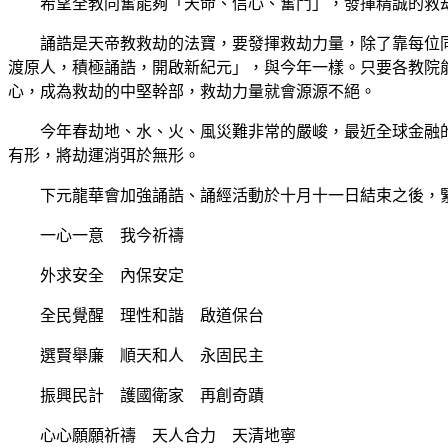
希望全教同奮能夠「天命、信心、奮鬥」，發揮精誠的救劫力
誦誥是天帝教救劫的法寶，要發揮救劫力量，除了靠每位同奮
渡原人，積極誦誥，開啟新紀元」，與今年一樣。只要各教院
心，成為救劫的中堅幹部，救劫力量就會源源不絕。
今年春劫地、水、火、風災難非常的嚴峻，最近全球金融的
有形，將劫運消弭於無形。
下元龍華會加強誦誥、誦經活動於十月十一日結束之後，緊
一心一意 我今祈禱
外求安全 內保安定
全民覺醒 理性和諧 啟道保台
選賢舉廉 順天和人 永固民主
振興民計 護國衛家 再創奇蹟
心心願願祈禱 天人合力 天清地寧