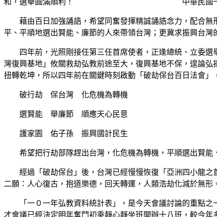
和，選舉圓滿順利！ 中華民國一００年九月
藉由百日加強誦誥，希望同奮發揮精誠誦誥念力，配合無形
平、平順地選出賢能、廉節的人來帶領台灣；更冀求振興台灣
四年前，光照剛接任第三任首席使者，正逢總統、立委選舉
灣復興基地」攸關救劫弘教前途至大，復興基地不保，遑論弘
扭轉乾坤，所以四年前在關鍵時刻啟動「破劫保台百日法會」
破行劫 保台灣 化危機為轉機
選賢能 舉廉節 順應天心民意
護家園 佑子孫 振興國計民生
希望把行劫部隊趕出台灣，化危機為轉機，平順選出賢能、
經過「破劫保台」後，台灣已經慢慢恢復「亞洲四小龍之首
二願：人心復古，抱道樂德，回天轉運，人類浩劫化減於無形
「一０一年弘教資料統計表」，是今天會議討論的重點之一
才會議已經決定明年奮鬥初乘靜心靜坐班開辦十八班，較今年