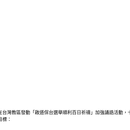
台灣教區發動「啟道保台選舉順利百日祈禱」加強誦誥活動，十
目標：