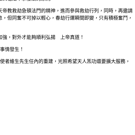
帝教救劫急頓法門的精神，進而參與救劫行列，同時，再邀請
息，但同奮不可掉以輕心，春劫行運瞬間即變，只有積極奮鬥，
加強，對外才能夠順利弘揚 上帝真道！
種事情發生！
使者維生先生任內的重建，光照希望天人炁功還要擴大服務，