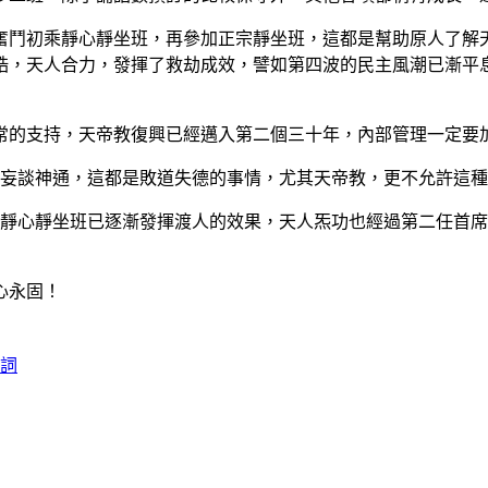
鬥初乘靜心靜坐班，再參加正宗靜坐班，這都是幫助原人了解天
誥，天人合力，發揮了救劫成效，譬如第四波的民主風潮已漸平
的支持，天帝教復興已經邁入第二個三十年，內部管理一定要
、妄談神通，這都是敗道失德的事情，尤其天帝教，更不允許這
心靜坐班已逐漸發揮渡人的效果，天人炁功也經過第二任首席
心永固！
致詞