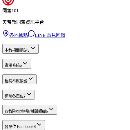
同奮101
天帝教同奮資訊平台
各地據點
LINE 意見回饋
本教相關網站
3
資訊系統
5
極院奉獻帳號
極院各單位
7
各教院/堂/道場/輔翼組織
6
各單位 Facebook
8