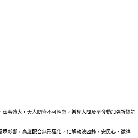
茲事體大，天人間皆不可輕忽，樂見人間及早發動加強祈禱誦
境影響，高度配合無形運化，化解劫波凶鋒，安民心，徵祥