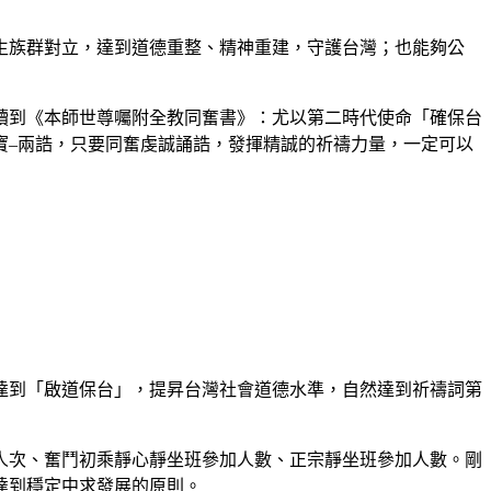
族群對立，達到道德重整、精神重建，守護台灣；也能夠公
到《本師世尊囑附全教同奮書》：尤以第二時代使命「確保台
寶–兩誥，只要同奮虔誠誦誥，發揮精誠的祈禱力量，一定可以
到「啟道保台」，提昇台灣社會道德水準，自然達到祈禱詞第
次、奮鬥初乘靜心靜坐班參加人數、正宗靜坐班參加人數。剛
達到穩定中求發展的原則。