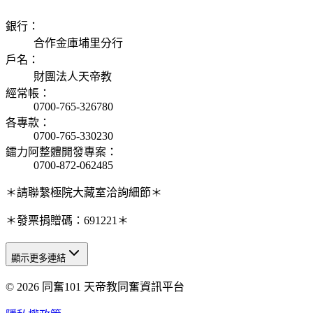
銀行
：
合作金庫埔里分行
戶名
：
財團法人天帝教
經常帳
：
0700-765-326780
各專款
：
0700-765-330230
鐳力阿整體開發專案
：
0700-872-062485
＊請聯繫極院大藏室洽詢細節＊
＊發票捐贈碼：691221＊
顯示更多連結
© 2026 同奮101 天帝教同奮資訊平台
天人研究總院
天人研究學院