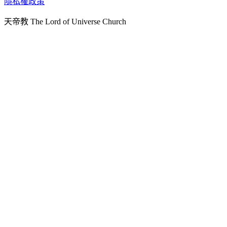
隱私權政策
天人文化院
天帝教 The Lord of Universe Church
天人炁功院
天人圖書館
教史委員會
青年團
始院
台北市掌院
臺南初院
天安太和道場
天安服務預約
中華民國紅心字會