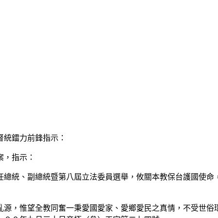
督統鐳力前鋒指示：
案，指示：
總統、副總統暨第八屆立法委員選舉，攸關本教保台護國使命，
源，惟望全教同奮一秉愛國愛家、愛鄉愛民之真情，不受世俗環