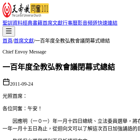
聖訓資料
經典書籍
首席文獻
行事曆
影音頻道
快速連結
首頁
/
首席文獻
/
一百年度全教弘教會議閉幕式總結
Chief Envoy Message
一百年度全教弘教會議閉幕式總結
2011-09-24
光照首席
：
各位同奮：午安！
因應明（一０一）年一月十四日總統、立法委員選舉，將在
一年一月十五日為止，從迴向文可以了解這次百日加強誦誥的