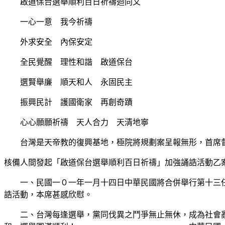
啟道保台選舉順利百日祈禱迴向文
一心一意 我今祈禱
外求安全 內保安定
全民覺醒 理性和諧 啟道保台
選賢舉廉 順天和人 永固民主
振興民計 護國衛家 再創奇蹟
心心願願祈禱 天人合力 天清地寧
台灣是天帝教的復興基地，極院將規劃案呈報無形，首席
核備人間發起「啟道保台選舉順利百日祈禱」加強誦誥活動乙
一、民國一０一年一月十四日中華民國將合併舉行第十三任
誥活動，本席甚感欣慰。
二、台灣每逢選舉，黨同伐異之鬥爭無止無休，成為社會亂