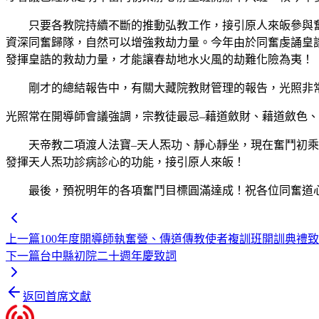
只要各教院持續不斷的推動弘教工作，接引原人來皈參與奮
資深同奮歸隊，自然可以增強救劫力量。今年由於同奮虔誦皇
發揮皇誥的救劫力量，才能讓春劫地水火風的劫難化險為夷！
剛才的總結報告中，有關大藏院教財管理的報告，光照非常
光照常在開導師會議強調，宗教徒最忌–藉道斂財、藉道斂色
天帝教二項渡人法寶–天人炁功、靜心靜坐，現在奮鬥初乘靜
發揮天人炁功診病診心的功能，接引原人來皈！
最後，預祝明年的各項奮鬥目標圓滿達成！祝各位同奮道
上一篇
100年度開導師執奮營、傳道傳教使者複訓班開訓典禮
下一篇
台中縣初院二十週年慶致詞
返回首席文獻