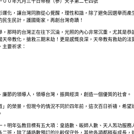
三十日帝極（參）天字第二七四號
運化，讓台灣同胞從心覺醒，理性和諧，除了避免因選舉而產生
的民生民計，護國衛家，再創台灣奇蹟！
，那時的台灣正在往下沉淪，光照的內心非常沉重，尤其是恭讀
揚天帝教化，搶救三期末劫！更是感慨良深，天帝教有救劫的法
，主要祈求：
廉節的領導人，領導台灣，振興經濟，創造一個優質的社會。
」的榮景，但現今的情況不同於四年前，這次百日祈禱，希望達
。
。明年弘教目標有五大項：皇誥數、皈師人數、天人炁功服務人
多二班，除了誦誥數預訂的比較保守外，其他各項都稍有成長，