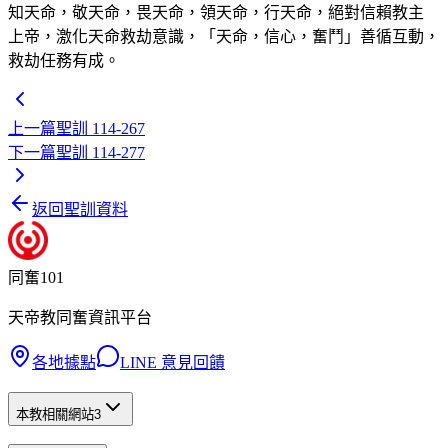
知天命，敬天命，畏天命，領天命，行天命，絕對信賴教主
上帝，激化天命救劫意識，「天命，信心，奮鬥」善循互動，
救劫任務有成。
上一篇
聖訓 114-267
下一篇
聖訓 114-277
返回聖訓資料
同奮101
天帝教同奮資訊平台
各地據點
LINE 意見回饋
本教相關網站
3