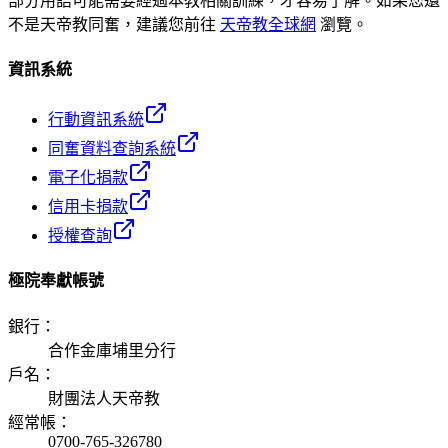
部分用語可能需要經過本教相關訓練，才容易了解。如果您還
不是天帝教同奮，建議您前往
天帝教全球網
瀏覽。
資訊系統
行動資訊系統
同奮資料查詢系統
電子化捐款
信用卡捐款
授權查詢
極院奉獻帳號
銀行
：
合作金庫埔里分行
戶名
：
財團法人天帝教
經常帳
：
0700-765-326780