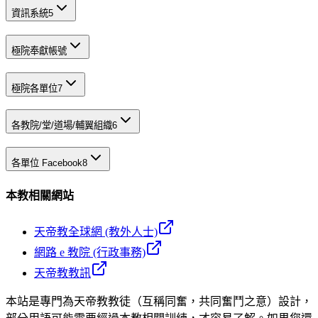
資訊系統
5
極院奉獻帳號
極院各單位
7
各教院/堂/道場/輔翼組織
6
各單位 Facebook
8
本教相關網站
天帝教全球網 (教外人士)
網路 e 教院 (行政事務)
天帝教教訊
本站是專門為天帝教教徒（互稱同奮，共同奮鬥之意）設計，