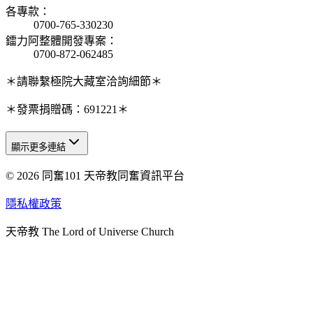
各專款
：
0700-765-330230
鐳力阿整體開發專案
：
0700-872-062485
＊請聯繫極院大藏室洽詢細節＊
＊發票捐贈碼：691221＊
顯示更多連結
© 2026 同奮101 天帝教同奮資訊平台
天人研究總院
天人研究學院
隱私權政策
天人文化院
天帝教 The Lord of Universe Church
天人炁功院
天人圖書館
教史委員會
青年團