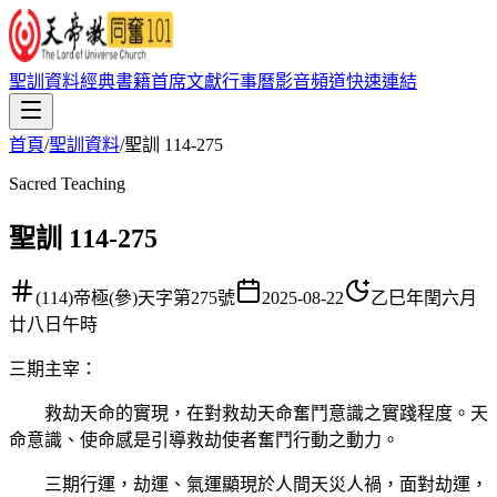
聖訓資料
經典書籍
首席文獻
行事曆
影音頻道
快速連結
首頁
/
聖訓資料
/
聖訓 114-275
Sacred Teaching
聖訓 114-275
(114)帝極(參)天字第275號
2025-08-22
乙巳年閏六月
廿八日午時
三期主宰
：
救劫天命的實現，在對救劫天命奮鬥意識之實踐程度。天
命意識、使命感是引導救劫使者奮鬥行動之動力。
三期行運，劫運、氣運顯現於人間天災人禍，面對劫運，