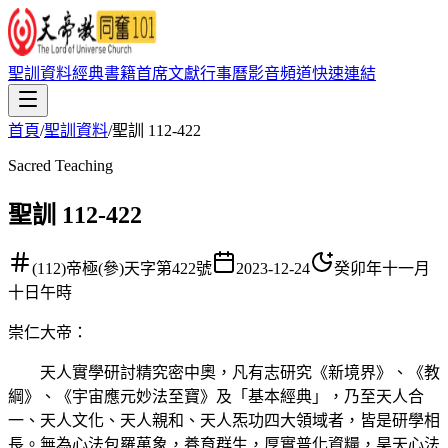
聖訓資料
經典書籍
首席文獻
行事曆
影音頻道
快速連結
首頁
/
聖訓資料
/
聖訓 112-422
Sacred Teaching
聖訓 112-422
(112)帝極(參)天字第422號
2023-12-24
癸卯年十一月
十日午時
崇仁大帝
：
天人實學研討精究密中奧，凡有志研究《新境界》、《教
綱》、《宇宙應元妙法至寶》及「基本經典」，乃至天人合
一、天人文化、天人親和、天人炁功四大領域者，皆是研學相
長。無為心法包羅萬象，養育群生，厚實普化資糧，昊天心法