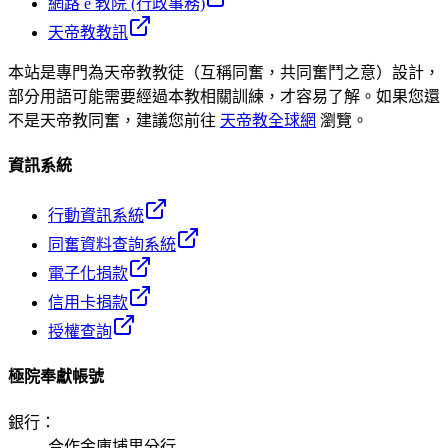
網路 e 教院 (行政事務)
天帝教教訊
本站是專門為天帝教教徒（互稱同奮，共同奮鬥之意）設計，
部分用語可能需要經過本教相關訓練，才容易了解。如果您還
不是天帝教同奮，建議您前往
天帝教全球網
瀏覽。
資訊系統
行動資訊系統
同奮資料查詢系統
電子化捐款
信用卡捐款
授權查詢
極院奉獻帳號
銀行
：
合作金庫埔里分行