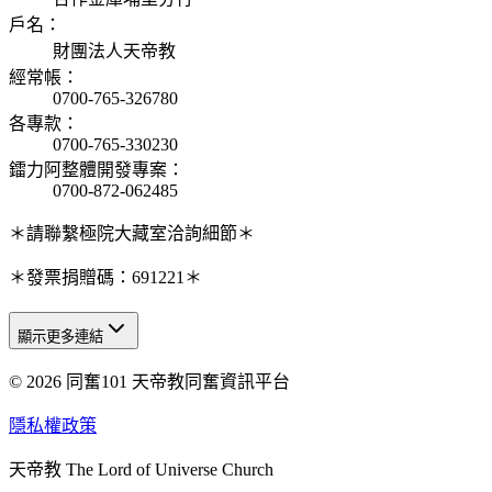
戶名
：
財團法人天帝教
經常帳
：
0700-765-326780
各專款
：
0700-765-330230
鐳力阿整體開發專案
：
0700-872-062485
＊請聯繫極院大藏室洽詢細節＊
＊發票捐贈碼：691221＊
顯示更多連結
© 2026 同奮101 天帝教同奮資訊平台
天人研究總院
天人研究學院
隱私權政策
天人文化院
天帝教 The Lord of Universe Church
天人炁功院