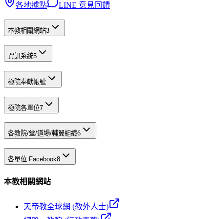
各地據點
LINE 意見回饋
本教相關網站
3
資訊系統
5
極院奉獻帳號
極院各單位
7
各教院/堂/道場/輔翼組織
6
各單位 Facebook
8
本教相關網站
天帝教全球網 (教外人士)