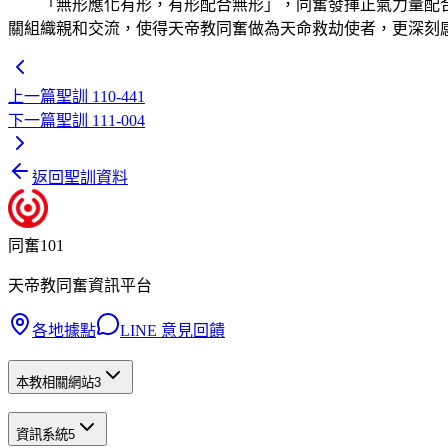
「無形應化有形，有形配合無形」，同奮發揮正氣力量配合
關組織親和交流，使得天帝教同奮做為天命救劫使者，更深刻
上一篇
聖訓 110-441
下一篇
聖訓 111-004
返回聖訓資料
同奮101
天帝教同奮資訊平台
各地據點
LINE 意見回饋
本教相關網站
3
資訊系統
5