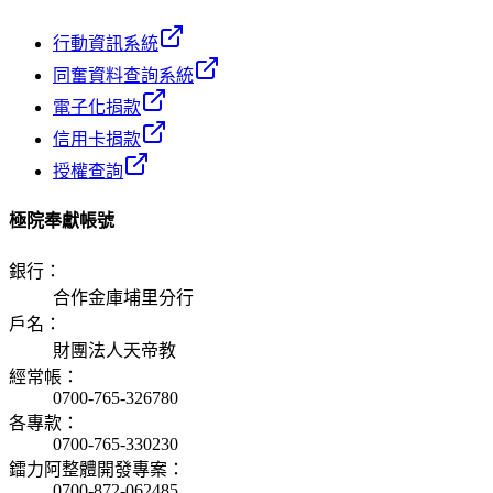
行動資訊系統
同奮資料查詢系統
電子化捐款
信用卡捐款
授權查詢
極院奉獻帳號
銀行
：
合作金庫埔里分行
戶名
：
財團法人天帝教
經常帳
：
0700-765-326780
各專款
：
0700-765-330230
鐳力阿整體開發專案
：
0700-872-062485