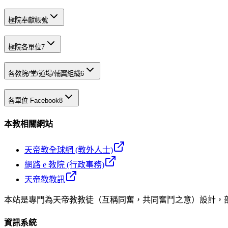
極院奉獻帳號
極院各單位
7
各教院/堂/道場/輔翼組織
6
各單位 Facebook
8
本教相關網站
天帝教全球網 (教外人士)
網路 e 教院 (行政事務)
天帝教教訊
本站是專門為天帝教教徒（互稱同奮，共同奮鬥之意）設計，
資訊系統