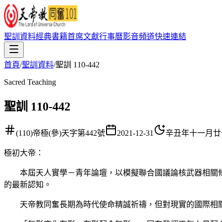
聖訓資料
經典書籍
首席文獻
行事曆
影音頻道
快速連結
首頁
/
聖訓資料
/
聖訓 110-442
Sacred Teaching
聖訓 110-442
(110)帝極(參)天字第442號
2021-12-31
辛丑年十一月廿
極初大帝
：
本屆天人實學－青年論壇，以模擬聯合國議論核武器相關條
的最新認知。
天帝教同奮長期為時代使命精誠祈禱，但對現實的國際相關