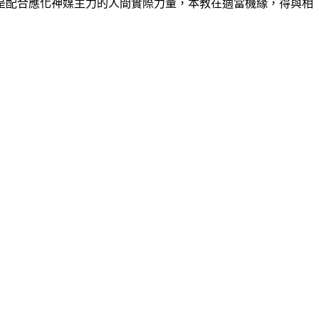
配合應化神媒主力的人間實際力量，本教在適當機緣，得與相