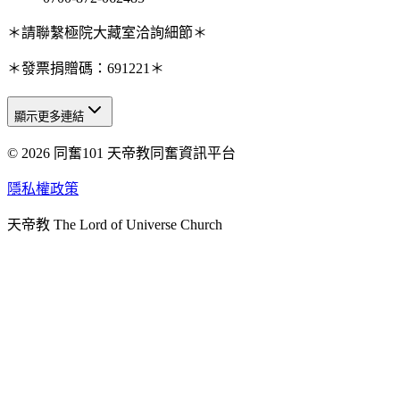
＊請聯繫極院大藏室洽詢細節＊
＊發票捐贈碼：691221＊
顯示更多連結
© 2026 同奮101 天帝教同奮資訊平台
天人研究總院
天人研究學院
隱私權政策
天人文化院
天帝教 The Lord of Universe Church
天人炁功院
天人圖書館
教史委員會
青年團
始院