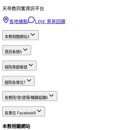
天帝教同奮資訊平台
各地據點
LINE 意見回饋
本教相關網站
3
資訊系統
5
極院奉獻帳號
極院各單位
7
各教院/堂/道場/輔翼組織
6
各單位 Facebook
8
本教相關網站