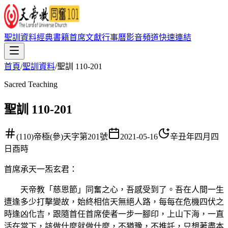
聖訓資料
經典書籍
首席文獻
行事曆
影音頻道
快速連結
首頁
/
聖訓資料
/
聖訓 110-201
Sacred Teaching
聖訓 110-201
(110)帝極(參)天字第201號
2021-05-16
辛丑年四月四
日酉時
首席承天一炁玄君
：
天帝教「慈恩節」同奮之心，吾感受到了。吾在人間一生
遭逢多少打擊變故，始終相信天無絕人路，每每在危機四伏之
時逢凶化吉，跟隨首任首席使者一步一腳印，上山下海，一直
活在當下，該做什麼就做什麼，不猶豫，不推託，只想著盡本