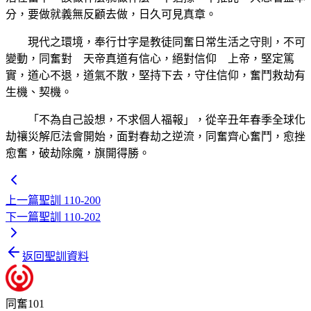
分，要做就義無反顧去做，日久可見真章。
現代之環境，奉行廿字是教徒同奮日常生活之守則，不可
變動，同奮對 天帝真道有信心，絕對信仰 上帝，堅定篤
實，道心不退，道氣不散，堅持下去，守住信仰，奮鬥救劫有
生機、契機。
「不為自己設想，不求個人福報」，從辛丑年春季全球化
劫禳災解厄法會開始，面對春劫之逆流，同奮齊心奮鬥，愈挫
愈奮，破劫除魔，旗開得勝。
上一篇
聖訓 110-200
下一篇
聖訓 110-202
返回聖訓資料
同奮101