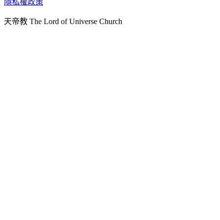
隱私權政策
天人文化院
天帝教 The Lord of Universe Church
天人炁功院
天人圖書館
教史委員會
青年團
始院
台北市掌院
臺南初院
天安太和道場
天安服務預約
中華民國紅心字會