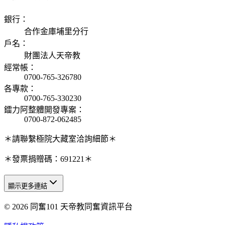
銀行
：
合作金庫埔里分行
戶名
：
財團法人天帝教
經常帳
：
0700-765-326780
各專款
：
0700-765-330230
鐳力阿整體開發專案
：
0700-872-062485
＊請聯繫極院大藏室洽詢細節＊
＊發票捐贈碼：691221＊
顯示更多連結
© 2026 同奮101 天帝教同奮資訊平台
天人研究總院
天人研究學院