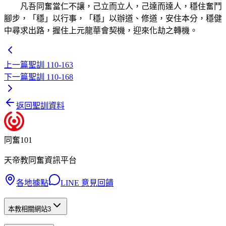
凡吾同奮當仁不讓，己立而立人，己達而達人，穩住奮鬥
腳步，「穩」以行事，「穩」以辦道、修道，安住本分，穩健
中尋求出路，握住上元龍華會契機，迎來化劫之轉機。
上一篇
聖訓 110-163
下一篇
聖訓 110-168
返回聖訓資料
同奮101
天帝教同奮資訊平台
各地據點
LINE 意見回饋
本教相關網站
3