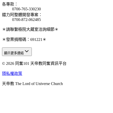
各專款
：
0700-765-330230
鐳力阿整體開發專案
：
0700-872-062485
＊請聯繫極院大藏室洽詢細節＊
＊發票捐贈碼：691221＊
顯示更多連結
© 2026 同奮101 天帝教同奮資訊平台
天人研究總院
天人研究學院
隱私權政策
天人文化院
天帝教 The Lord of Universe Church
天人炁功院
天人圖書館
教史委員會
青年團