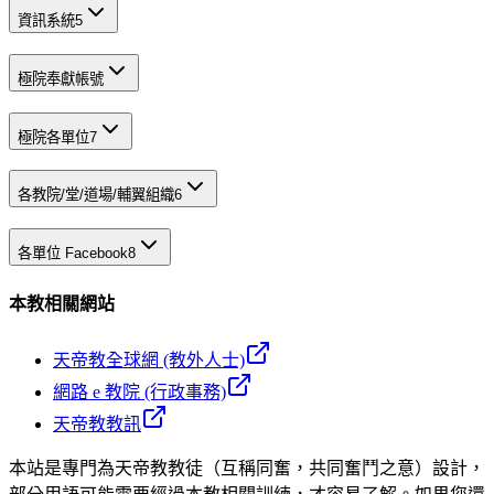
資訊系統
5
極院奉獻帳號
極院各單位
7
各教院/堂/道場/輔翼組織
6
各單位 Facebook
8
本教相關網站
天帝教全球網 (教外人士)
網路 e 教院 (行政事務)
天帝教教訊
本站是專門為天帝教教徒（互稱同奮，共同奮鬥之意）設計，