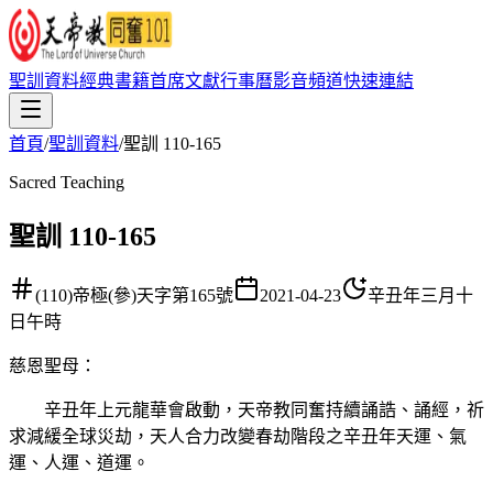
聖訓資料
經典書籍
首席文獻
行事曆
影音頻道
快速連結
首頁
/
聖訓資料
/
聖訓 110-165
Sacred Teaching
聖訓 110-165
(110)帝極(參)天字第165號
2021-04-23
辛丑年三月十
日午時
慈恩聖母
：
辛丑年上元龍華會啟動，天帝教同奮持續誦誥、誦經，祈
求減緩全球災劫，天人合力改變春劫階段之辛丑年天運、氣
運、人運、道運。