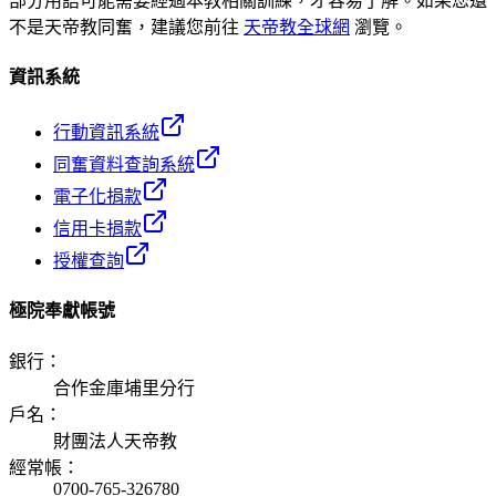
部分用語可能需要經過本教相關訓練，才容易了解。如果您還
不是天帝教同奮，建議您前往
天帝教全球網
瀏覽。
資訊系統
行動資訊系統
同奮資料查詢系統
電子化捐款
信用卡捐款
授權查詢
極院奉獻帳號
銀行
：
合作金庫埔里分行
戶名
：
財團法人天帝教
經常帳
：
0700-765-326780