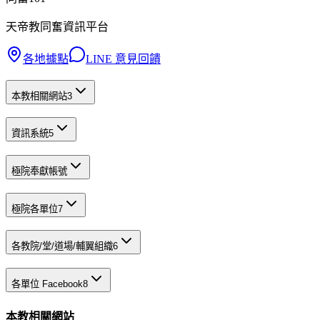
天帝教同奮資訊平台
各地據點
LINE 意見回饋
本教相關網站
3
資訊系統
5
極院奉獻帳號
極院各單位
7
各教院/堂/道場/輔翼組織
6
各單位 Facebook
8
本教相關網站