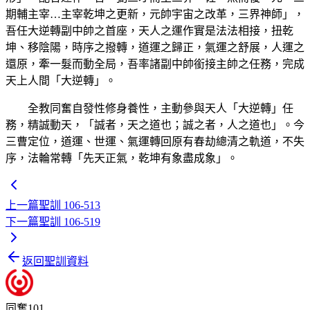
期輔主宰…主宰乾坤之更新，元帥宇宙之改革，三界神師」，
吾任大逆轉副中帥之首座，天人之運作實是法法相接，扭乾
坤、移陰陽，時序之撥轉，道運之歸正，氣運之舒展，人運之
還原，牽一髮而動全局，吾率諸副中帥銜接主帥之任務，完成
天上人間「大逆轉」。
全教同奮自發性修身養性，主動參與天人「大逆轉」任
務，精誠動天，「誠者，天之道也；誠之者，人之道也」。今
三曹定位，道運、世運、氣運轉回原有春劫總清之軌道，不失
序，法輪常轉「先天正氣，乾坤有象盡成象」。
上一篇
聖訓 106-513
下一篇
聖訓 106-519
返回聖訓資料
同奮101