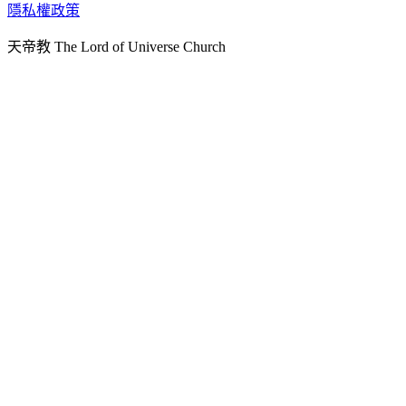
天人研究學院
隱私權政策
天人文化院
天帝教 The Lord of Universe Church
天人炁功院
天人圖書館
教史委員會
青年團
始院
台北市掌院
臺南初院
天安太和道場
天安服務預約
中華民國紅心字會