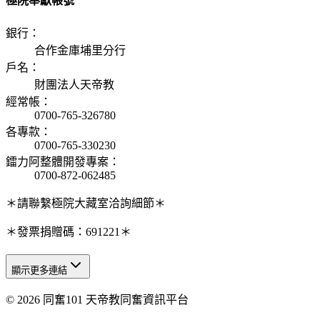
極院奉獻帳號
銀行
：
合作金庫埔里分行
戶名
：
財團法人天帝教
經常帳
：
0700-765-326780
各專款
：
0700-765-330230
鐳力阿整體開發專案
：
0700-872-062485
＊請聯繫極院大藏室洽詢細節＊
＊發票捐贈碼：691221＊
顯示更多連結
© 2026 同奮101 天帝教同奮資訊平台
天人研究總院