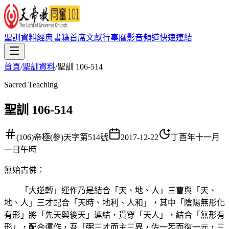
聖訓資料
經典書籍
首席文獻
行事曆
影音頻道
快速連結
首頁
/
聖訓資料
/
聖訓 106-514
Sacred Teaching
聖訓 106-514
(106)帝極(參)天字第514號
2017-12-22
丁酉年十一月
一日午時
無始古佛
：
「大逆轉」運作乃是結合「天、地、人」三曹與「天、
地、人」三才配合「天時、地利、人和」，其中「陰陽無形化
有形」將「先天與後天」連結，貫穿「天人」，結合「無形有
形」，配合運作，吾「弼三才而主三界，佐一炁而復一元，三