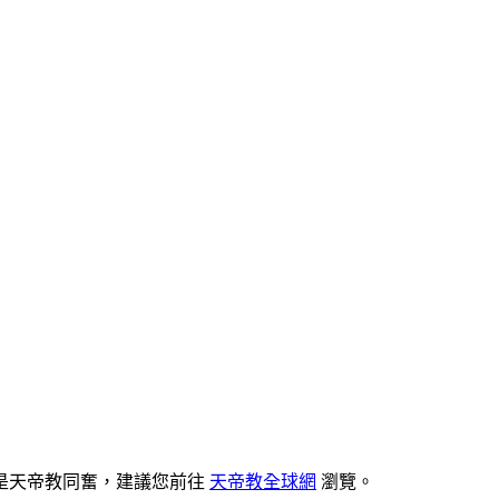
是天帝教同奮，建議您前往
天帝教全球網
瀏覽。