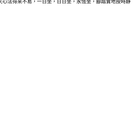
心法得來不易，一日坐，日日坐，永恆坐，腳踏實地按時靜