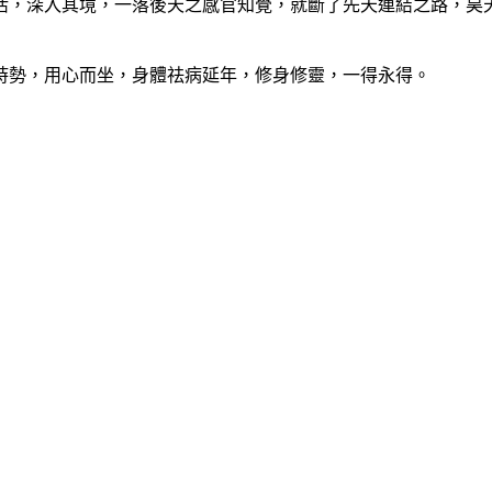
，深入其境，一落後天之感官知覺，就斷了先天連結之路，昊天
勢，用心而坐，身體祛病延年，修身修靈，一得永得。