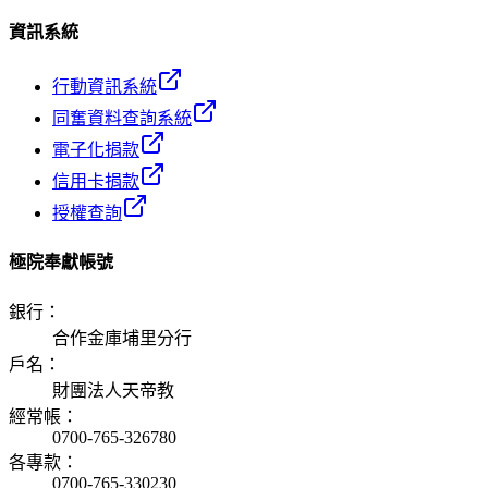
資訊系統
行動資訊系統
同奮資料查詢系統
電子化捐款
信用卡捐款
授權查詢
極院奉獻帳號
銀行
：
合作金庫埔里分行
戶名
：
財團法人天帝教
經常帳
：
0700-765-326780
各專款
：
0700-765-330230