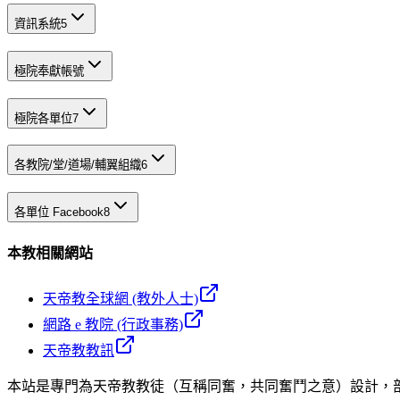
資訊系統
5
極院奉獻帳號
極院各單位
7
各教院/堂/道場/輔翼組織
6
各單位 Facebook
8
本教相關網站
天帝教全球網 (教外人士)
網路 e 教院 (行政事務)
天帝教教訊
本站是專門為天帝教教徒（互稱同奮，共同奮鬥之意）設計，