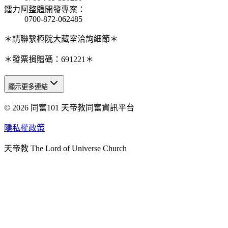
鐳力阿整體開發專案
：
0700-872-062485
＊請聯繫極院大藏室洽詢細節＊
＊發票捐贈碼：691221＊
顯示更多連結
© 2026 同奮101 天帝教同奮資訊平台
天人研究總院
天人研究學院
隱私權政策
天人文化院
天帝教 The Lord of Universe Church
天人炁功院
天人圖書館
教史委員會
青年團