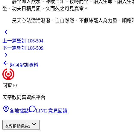
靜坐如人飲水，冷暖自知，按時而坐，融入生命、融入生活
坐，功夫日積月累，久而久之可見真章。
昊天心法活活潑潑，自自然然，不假絲毫人為力量，順應時
上一篇
聖訓 106-504
下一篇
聖訓 106-509
返回聖訓資料
同奮101
天帝教同奮資訊平台
各地據點
LINE 意見回饋
本教相關網站
3