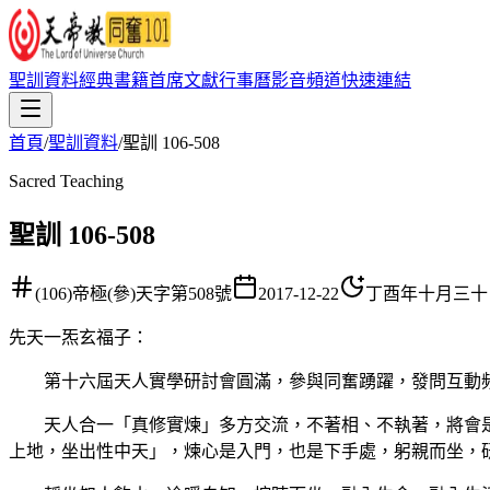
聖訓資料
經典書籍
首席文獻
行事曆
影音頻道
快速連結
首頁
/
聖訓資料
/
聖訓 106-508
Sacred Teaching
聖訓 106-508
(106)帝極(參)天字第508號
2017-12-22
丁酉年十月三十
先天一炁玄福子
：
第十六屆天人實學研討會圓滿，參與同奮踴躍，發問互動頻
天人合一「真修實煉」多方交流，不著相、不執著，將會是
上地，坐出性中天」，煉心是入門，也是下手處，躬親而坐，