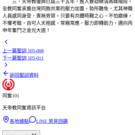
三、天帝教復興已屆三十五年，進入春劫總清高峰階段，
全教同奮承擔台灣同胞共業的壓力加重，勢所難免，尤其神職
人員感同身受，責無旁貸。只要有共體時艱之心，不怕磨練，
不懼考驗，自可人天相感，常親常應，壓力即轉助力，邁向丙
申年奮鬥之金光大道！
上一篇
聖訓 105-008
下一篇
聖訓 105-011
返回聖訓資料
同奮101
天帝教同奮資訊平台
各地據點
LINE 意見回饋