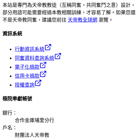
本站是專門為天帝教教徒（互稱同奮，共同奮鬥之意）設計，
部分用語可能需要經過本教相關訓練，才容易了解。如果您還
不是天帝教同奮，建議您前往
天帝教全球網
瀏覽。
資訊系統
行動資訊系統
同奮資料查詢系統
電子化捐款
信用卡捐款
授權查詢
極院奉獻帳號
銀行
：
合作金庫埔里分行
戶名
：
財團法人天帝教