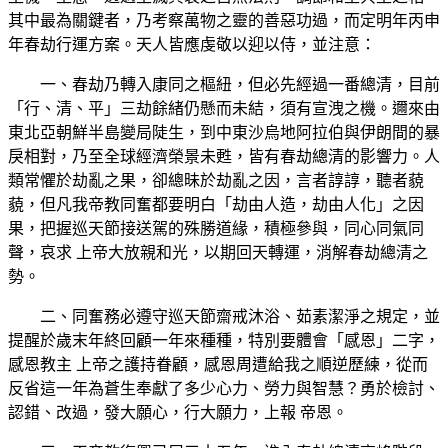
其中最為關鍵者，乃考察萬物之靈的善惡功過，而定明年丙申
年春劫行運方案。天人皆應虔敬以迎以侍，並注意：
一、春劫乃轉入康同之樞紐，但必先經過一番總清，目前
「行、清、平」三劫餘緒仍懸而未結，須有宣洩之機。邇來由
東北亞朝鮮半島變局陡生，到中東沙烏地阿拉伯與伊朗間的暴
戾相對，乃至全球經濟榮景未甦，皆有春劫總清的影響力。人
類常懼於劫亂之果，卻總昧於劫亂之因，言者諄諄，聽者藐
藐，但凡我帝教同奮都要明白「劫由人造，劫由人化」之因
果，把握巡天節接送駕的殊勝道緣，積極參與，同心同氣同
聲，哀求 上帝大放親和光，以期回天轉運，消解春劫總清之
勢。
二、同奮務必遵守巡天節齋戒沐浴、茹素潔淨之規定，並
提醒於歲末年終回顧一年來種種，特別要體會「感恩」二字，
感恩教主 上帝之護持眷顧，感恩周遭給我之順逆歷練，從而
反省這一年為蒼生奉獻了多少心力、勞力與智慧？勇於檢討、
認錯、改過，發大願心，行大願力，上報 帝恩。