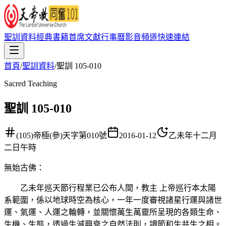
聖訓資料
經典書籍
首席文獻
行事曆
影音頻道
快速連結
首頁
/
聖訓資料
/
聖訓 105-010
Sacred Teaching
聖訓 105-010
(105)帝極(參)天字第010號
2016-01-12
乙未年十二月
二日午時
無始古佛
：
乙未年巡天節行程業已公布人間，教主 上帝巡行本太陽
系範圍，係以地球時空為核心，一年一度審視諸星行運與諸世
運、氣運、人運之輪轉，並關懷萬生萬靈所呈現的各類生命、
生機、生態，透過生滅興衰之自然法則，調節和生共生之相。