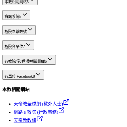
本教相關網站
3
資訊系統
5
極院奉獻帳號
極院各單位
7
各教院/堂/道場/輔翼組織
6
各單位 Facebook
8
本教相關網站
天帝教全球網 (教外人士)
網路 e 教院 (行政事務)
天帝教教訊