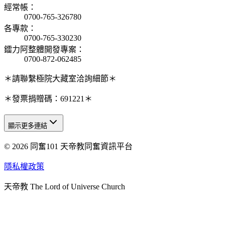
經常帳
：
0700-765-326780
各專款
：
0700-765-330230
鐳力阿整體開發專案
：
0700-872-062485
＊請聯繫極院大藏室洽詢細節＊
＊發票捐贈碼：691221＊
顯示更多連結
© 2026 同奮101 天帝教同奮資訊平台
天人研究總院
天人研究學院
隱私權政策
天人文化院
天帝教 The Lord of Universe Church
天人炁功院
天人圖書館
教史委員會