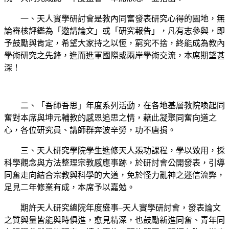
一、天人實學研討會是教內同奮發表研究心得的園地，無
論審核評鑑為「邀請論文」或「研究報告」，凡有志參與，即
予鼓勵與肯定，希望大家持之以恆，窮究不捨，終能成為教內
學術研究之先鋒，進而進軍國際或兩岸學術交流，本席期望甚
深！
二、「吾師吾思」年度系列活動，在各地基層教院喚起同
奮對本席與坤元輔教的感恩追思之情，藉此凝聚同奮向道之
心，各位研究員、講師群奔波辛勞，功不唐捐。
三、天人研究學院學生進修天人炁功課程，學以致用，採
科學觀念與方法整理宗教感應事跡，於研討會公開發表，引導
同奮走向結合宗教與科學的大道，免於怪力亂神之迷信流弊，
足見二年修業有成，本席予以嘉勉。
期許天人研究總院年度盛事–天人實學研討會，發表論文
之質與量皆能與時俱進，愈見精深，也鼓勵新進同奮、青年同