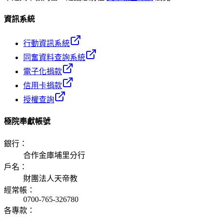
資訊系統
行動資訊系統
同奮資料查詢系統
電子化捐款
信用卡捐款
授權查詢
極院奉獻帳號
銀行
：
合作金庫埔里分行
戶名
：
財團法人天帝教
經常帳
：
0700-765-326780
各專款
：