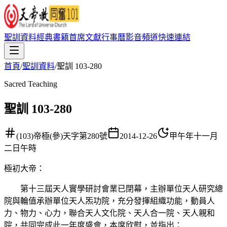
聖訓資料
經典書籍
首席文獻
行事曆
影音頻道
快速連結
首頁
/
聖訓資料
/
聖訓 103-280
Sacred Teaching
聖訓 103-280
(103)帝極(參)天字第280號
2014-12-26
甲午年十一月
二日午時
極初大帝
：
第十三屆天人實學研討會業已閉幕，主辦單位天人研究總
院與輪值承辦單位天人炁功院，充分發揮組織功能，動員人
力、物力、心力，聯合天人文化院、天人合一院、天人親和
院，共同完成此一年度盛會，本席欣慰，並指出：