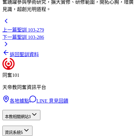
奮踴躍參與學術研究，擴大實修、研修範圍，開拓心胸，增廣
見識，超創光明道程。
上一篇
聖訓 103-279
下一篇
聖訓 103-286
返回聖訓資料
同奮101
天帝教同奮資訊平台
各地據點
LINE 意見回饋
本教相關網站
3
資訊系統
5