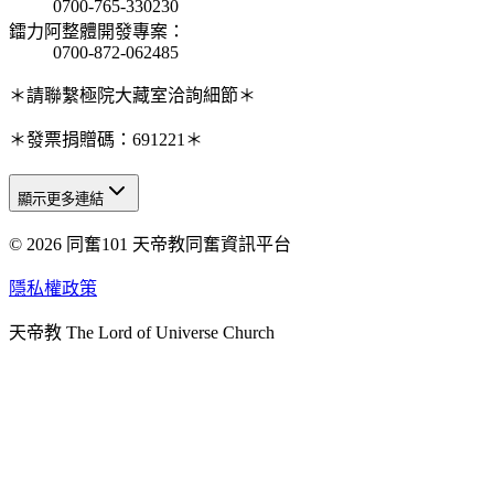
0700-765-330230
鐳力阿整體開發專案
：
0700-872-062485
＊請聯繫極院大藏室洽詢細節＊
＊發票捐贈碼：691221＊
顯示更多連結
© 2026 同奮101 天帝教同奮資訊平台
天人研究總院
天人研究學院
隱私權政策
天人文化院
天帝教 The Lord of Universe Church
天人炁功院
天人圖書館
教史委員會
青年團