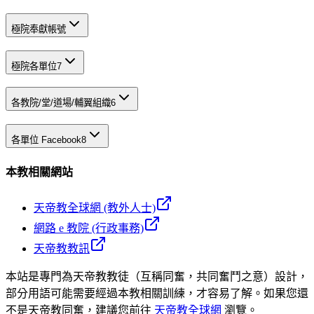
極院奉獻帳號
極院各單位
7
各教院/堂/道場/輔翼組織
6
各單位 Facebook
8
本教相關網站
天帝教全球網 (教外人士)
網路 e 教院 (行政事務)
天帝教教訊
本站是專門為天帝教教徒（互稱同奮，共同奮鬥之意）設計，
部分用語可能需要經過本教相關訓練，才容易了解。如果您還
不是天帝教同奮，建議您前往
天帝教全球網
瀏覽。