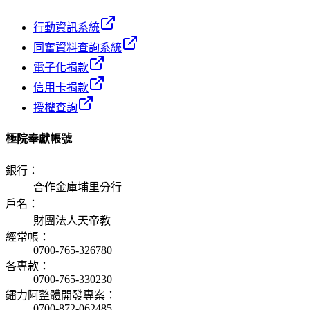
行動資訊系統
同奮資料查詢系統
電子化捐款
信用卡捐款
授權查詢
極院奉獻帳號
銀行
：
合作金庫埔里分行
戶名
：
財團法人天帝教
經常帳
：
0700-765-326780
各專款
：
0700-765-330230
鐳力阿整體開發專案
：
0700-872-062485