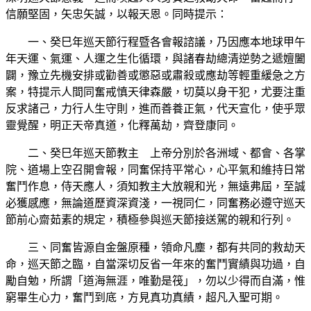
信願堅固，矢忠矢誠，以報天恩。同時提示：
一、癸巳年巡天節行程暨各會報諮議，乃因應本地球甲午
年天運、氣運、人運之生化循環，與諸春劫總清逆勢之遞嬗闔
闢，豫立先機安排或勸善或懲惡或肅殺或應劫等輕重緩急之方
案，特提示人間同奮戒慎天律森嚴，切莫以身干犯，尤要注重
反求諸己，力行人生守則，進而善養正氣，代天宣化，使乎眾
靈覺醒，明正天帝真道，化釋萬劫，齊登康同。
二、癸巳年巡天節教主 上帝分別於各洲域、都會、各掌
院、道場上空召開會報，同奮保持平常心，心平氣和維持日常
奮鬥作息，侍天應人，須知教主大放親和光，無遠弗屆，至誠
必獲感應，無論道歷資深資淺，一視同仁，同奮務必遵守巡天
節前心齋茹素的規定，積極參與巡天節接送駕的親和行列。
三、同奮皆源自金盤原種，領命凡塵，都有共同的救劫天
命，巡天節之臨，自當深切反省一年來的奮鬥實績與功過，自
勵自勉，所謂「道海無涯，唯勤是筏」，勿以少得而自滿，惟
窮畢生心力，奮鬥到底，方見真功真績，超凡入聖可期。