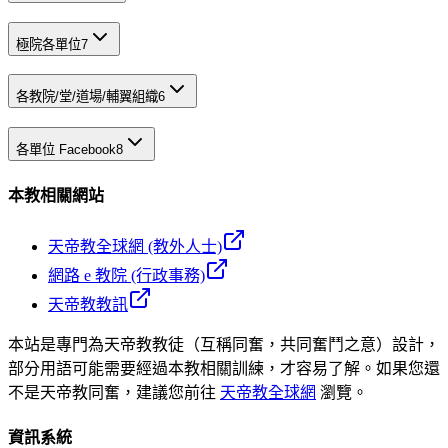
極院各單位
7
各教院/堂/道場/輔翼組織
6
各單位 Facebook
8
本教相關網站
天帝教全球網 (教外人士)
網路 e 教院 (行政事務)
天帝教教訊
本站是專門為天帝教教徒（互稱同奮，共同奮鬥之意）設計，
部分用語可能需要經過本教相關訓練，才容易了解。如果您還
不是天帝教同奮，建議您前往
天帝教全球網
瀏覽。
資訊系統