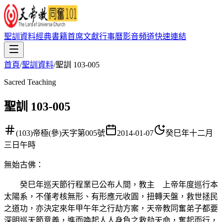
聖訓資料
經典書籍
首席文獻
行事曆
影音頻道
快速連結
首頁
/
聖訓資料
/
聖訓 103-005
Sacred Teaching
聖訓 103-005
(103)帝極(參)天字第005號
2014-01-07
癸巳年十二月
三日午時
無始古佛
：
癸巳年巡天節行程業已公布人間，教主 上帝年度巡行本
太陽系，不僅考核無形、有形應元收圓，扭轉天盤，救世拯民
之道功，亦決定來年甲午年之行劫方案，天帝教同奮弟子都要
深明巡天節意義，進而喚起人人身負之救劫天命，奮起而行，