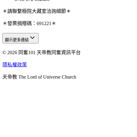
＊請聯繫極院大藏室洽詢細節＊
＊發票捐贈碼：691221＊
顯示更多連結
© 2026 同奮101 天帝教同奮資訊平台
天人研究總院
天人研究學院
隱私權政策
天人文化院
天帝教 The Lord of Universe Church
天人炁功院
天人圖書館
教史委員會
青年團
始院