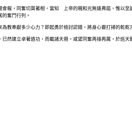
會報，同奮切莫著相，當知 上帝的親和光無遠弗屆，惟以至誠
駕的奮鬥行列。
為教奉獻多少心力？即起勇於檢討認錯，將身心靈打掃的乾乾淨
已然建立卓著道功，而載諸天冊，咸望同奮再接再厲，於巡天節