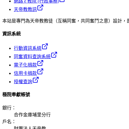
網路 e 教院 (行政事務)
天帝教教訊
本站是專門為天帝教教徒（互稱同奮，共同奮鬥之意）設計，
資訊系統
行動資訊系統
同奮資料查詢系統
電子化捐款
信用卡捐款
授權查詢
極院奉獻帳號
銀行
：
合作金庫埔里分行
戶名
：
財團法人天帝教