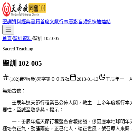
聖訓資料
經典書籍
首席文獻
行事曆
影音頻道
快速連結
首頁
/
聖訓資料
/
聖訓 102-005
Sacred Teaching
聖訓 102-005
(102)帝極(參)天字第００五號
2013-01-13
壬辰年十一
無始古佛
：
壬辰年巡天節行程業已公佈人間，教主 上帝年度巡行本太
要性，至誠至敬參與。提示：
一、壬辰年巡天節行程暨各會報諮議，係因應本地球明年天
極培養正氣，勤誦兩誥，正己化人，端正世風，號召原人來歸