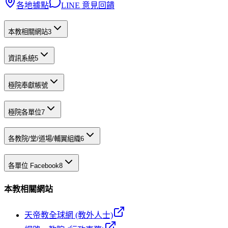
各地據點
LINE 意見回饋
本教相關網站
3
資訊系統
5
極院奉獻帳號
極院各單位
7
各教院/堂/道場/輔翼組織
6
各單位 Facebook
8
本教相關網站
天帝教全球網 (教外人士)