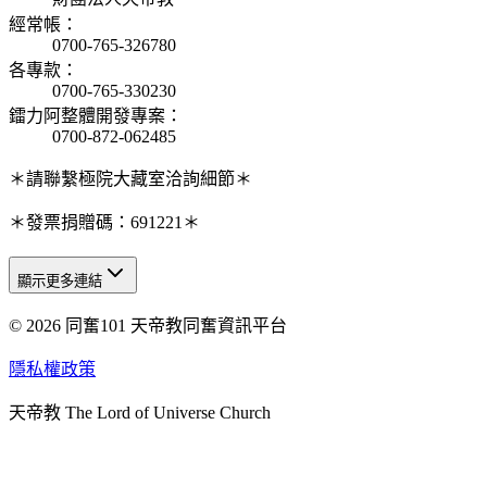
經常帳
：
0700-765-326780
各專款
：
0700-765-330230
鐳力阿整體開發專案
：
0700-872-062485
＊請聯繫極院大藏室洽詢細節＊
＊發票捐贈碼：691221＊
顯示更多連結
© 2026 同奮101 天帝教同奮資訊平台
天人研究總院
天人研究學院
隱私權政策
天人文化院
天帝教 The Lord of Universe Church
天人炁功院
天人圖書館
教史委員會