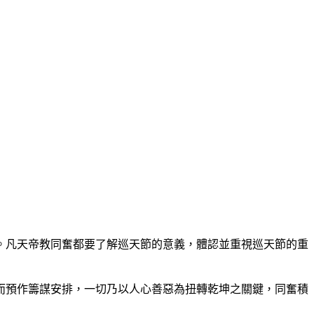
凡天帝教同奮都要了解巡天節的意義，體認並重視巡天節的重
預作籌謀安排，一切乃以人心善惡為扭轉乾坤之關鍵，同奮積