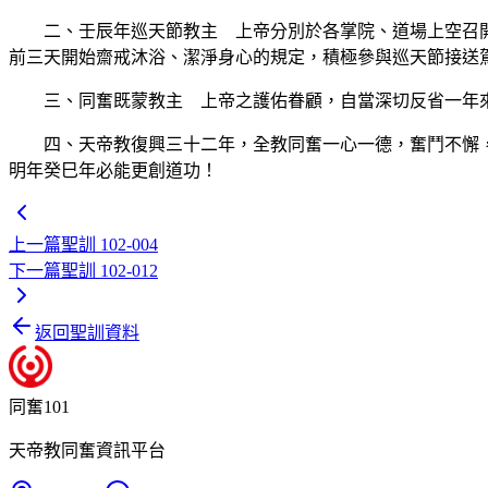
二、壬辰年巡天節教主 上帝分別於各掌院、道場上空召開
前三天開始齋戒沐浴、潔淨身心的規定，積極參與巡天節接送
三、同奮既蒙教主 上帝之護佑眷顧，自當深切反省一年來
四、天帝教復興三十二年，全教同奮一心一德，奮鬥不懈，
明年癸巳年必能更創道功！
上一篇
聖訓 102-004
下一篇
聖訓 102-012
返回聖訓資料
同奮101
天帝教同奮資訊平台