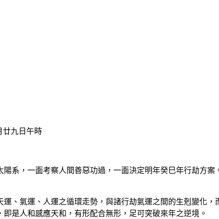
月廿九日午時
陽系，一面考察人間善惡功過，一面決定明年癸巳年行劫方案。
運、氣運、人運之循環走勢，與諸行劫氣運之間的生剋變化，而
，即是人和感應天和，有形配合無形，足可突破來年之逆境。