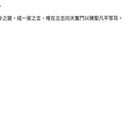
。
之變，成一家之言，唯在立志向天奮鬥以臻聖凡平等耳。