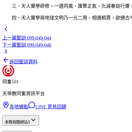
三、天人實學研修，一道同風，匯聚正氣，化減春劫行運
四、天人實學與地球文明乃一元二用，相通相貫，欲通古今
上一篇
聖訓 099-049-044
下一篇
聖訓 099-049-046
返回聖訓資料
同奮101
天帝教同奮資訊平台
各地據點
LINE 意見回饋
本教相關網站
3