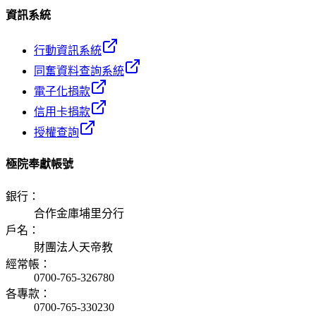
資訊系統
行動資訊系統
同奮資料查詢系統
電子化捐款
信用卡捐款
授權查詢
極院奉獻帳號
銀行
：
合作金庫埔里分行
戶名
：
財團法人天帝教
經常帳
：
0700-765-326780
各專款
：
0700-765-330230