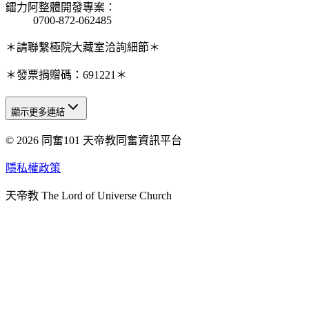
鐳力阿整體開發專案
：
0700-872-062485
＊請聯繫極院大藏室洽詢細節＊
＊發票捐贈碼：691221＊
顯示更多連結
© 2026 同奮101 天帝教同奮資訊平台
天人研究總院
天人研究學院
隱私權政策
天人文化院
天帝教 The Lord of Universe Church
天人炁功院
天人圖書館
教史委員會
青年團