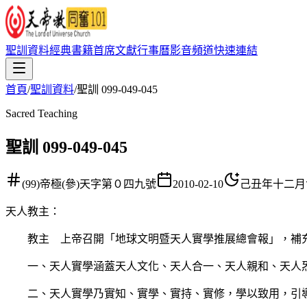
聖訓資料
經典書籍
首席文獻
行事曆
影音頻道
快速連結
首頁
/
聖訓資料
/
聖訓 099-049-045
Sacred Teaching
聖訓 099-049-045
(99)帝極(參)天字第０四九號
2010-02-10
己丑年十二月
天人教主
：
教主 上帝召開「地球文明暨天人實學推展總會報」，補
一、天人實學涵蓋天人文化、天人合一、天人親和、天人炁
二、天人實學乃實知、實學、實持、實修，學以致用，引導