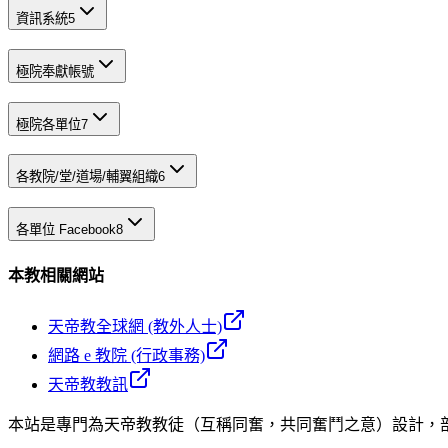
資訊系統
5
極院奉獻帳號
極院各單位
7
各教院/堂/道場/輔翼組織
6
各單位 Facebook
8
本教相關網站
天帝教全球網 (教外人士)
網路 e 教院 (行政事務)
天帝教教訊
本站是專門為天帝教教徒（互稱同奮，共同奮鬥之意）設計，