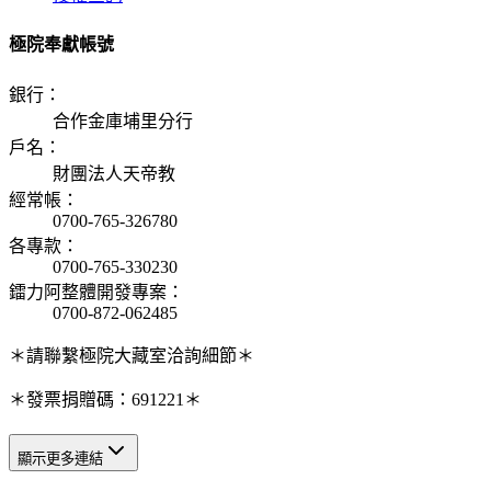
極院奉獻帳號
銀行
：
合作金庫埔里分行
戶名
：
財團法人天帝教
經常帳
：
0700-765-326780
各專款
：
0700-765-330230
鐳力阿整體開發專案
：
0700-872-062485
＊請聯繫極院大藏室洽詢細節＊
＊發票捐贈碼：691221＊
顯示更多連結