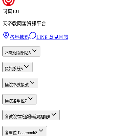
同奮101
天帝教同奮資訊平台
各地據點
LINE 意見回饋
本教相關網站
3
資訊系統
5
極院奉獻帳號
極院各單位
7
各教院/堂/道場/輔翼組織
6
各單位 Facebook
8