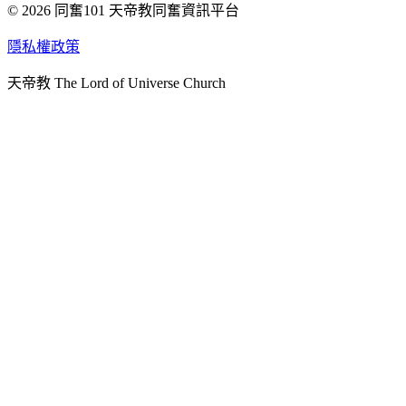
© 2026 同奮101 天帝教同奮資訊平台
天人研究總院
天人研究學院
隱私權政策
天人文化院
天帝教 The Lord of Universe Church
天人炁功院
天人圖書館
教史委員會
青年團
始院
台北市掌院
臺南初院
天安太和道場
天安服務預約
中華民國紅心字會