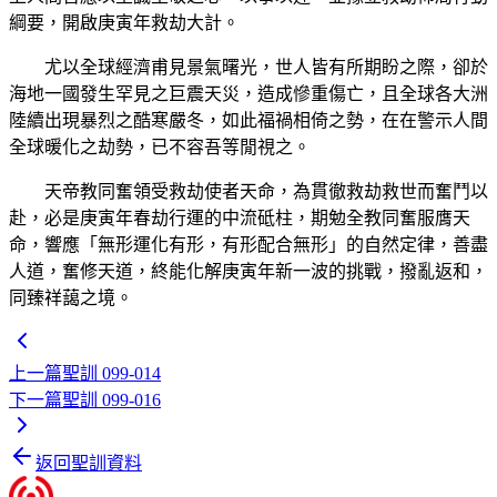
綱要，開啟庚寅年救劫大計。
尤以全球經濟甫見景氣曙光，世人皆有所期盼之際，卻於
海地一國發生罕見之巨震天災，造成慘重傷亡，且全球各大洲
陸續出現暴烈之酷寒嚴冬，如此福禍相倚之勢，在在警示人間
全球暖化之劫勢，已不容吾等閒視之。
天帝教同奮領受救劫使者天命，為貫徹救劫救世而奮鬥以
赴，必是庚寅年春劫行運的中流砥柱，期勉全教同奮服膺天
命，響應「無形運化有形，有形配合無形」的自然定律，善盡
人道，奮修天道，終能化解庚寅年新一波的挑戰，撥亂返和，
同臻祥藹之境。
上一篇
聖訓 099-014
下一篇
聖訓 099-016
返回聖訓資料