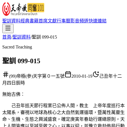
聖訓資料
經典書籍
首席文獻
行事曆
影音頻道
快速連結
首頁
/
聖訓資料
/
聖訓 099-015
Sacred Teaching
聖訓 099-015
(99)帝極(參)天字第０一五號
2010-01-19
己丑年十二
月四日辰時
無始古佛
：
己丑年巡天節行程業已公佈人間，教主 上帝年度巡行本
太陽系，審視以地球為核心之大自然氣運循環，暨萬性萬靈生
命、生機、生態之興滅盛衰，確定庚寅年春劫行運總原則，天
上人間皆應以至誠至敬之心，以事以迎，並豫立救劫佈局行動