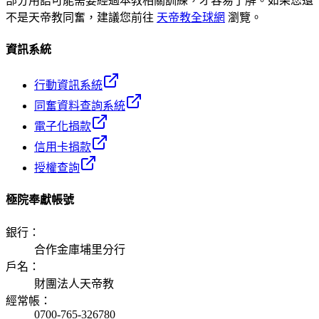
部分用語可能需要經過本教相關訓練，才容易了解。如果您還
不是天帝教同奮，建議您前往
天帝教全球網
瀏覽。
資訊系統
行動資訊系統
同奮資料查詢系統
電子化捐款
信用卡捐款
授權查詢
極院奉獻帳號
銀行
：
合作金庫埔里分行
戶名
：
財團法人天帝教
經常帳
：
0700-765-326780