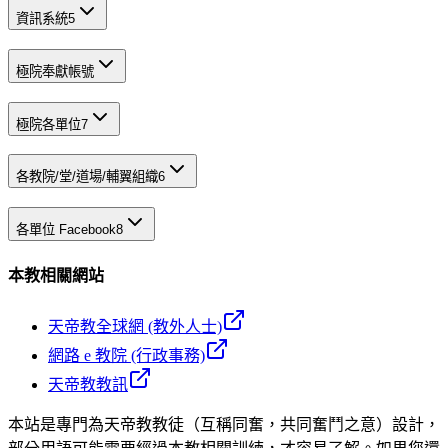
資訊系統
5
極院奉獻帳號
極院各單位
7
各教院/堂/道場/輔翼組織
6
各單位 Facebook
8
本教相關網站
天帝教全球網 (教外人士)
網路 e 教院 (行政事務)
天帝教教訊
本站是專門為天帝教教徒（互稱同奮，共同奮鬥之意）設計，