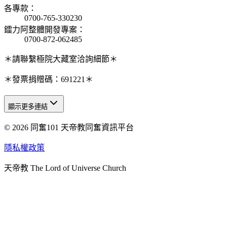
各專款
：
0700-765-330230
鐳力阿整體開發專案
：
0700-872-062485
＊請聯繫極院大藏室洽詢細節＊
＊發票捐贈碼：691221＊
顯示更多連結
© 2026 同奮101 天帝教同奮資訊平台
天人研究總院
天人研究學院
隱私權政策
天人文化院
天帝教 The Lord of Universe Church
天人炁功院
天人圖書館
教史委員會
青年團