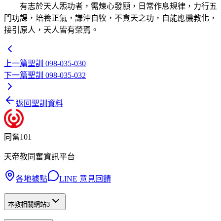
有志於天人炁功者，需煉心發願，日常作息規律，力行五
門功課，培養正氣，謙沖自牧，不貪天之功，自能應機教化，
接引原人，天人皆有榮焉。
上一篇
聖訓 098-035-030
下一篇
聖訓 098-035-032
返回聖訓資料
同奮101
天帝教同奮資訊平台
各地據點
LINE 意見回饋
本教相關網站
3