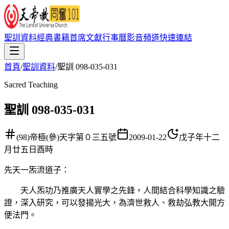
聖訓資料
經典書籍
首席文獻
行事曆
影音頻道
快速連結
首頁
/
聖訓資料
/
聖訓 098-035-031
Sacred Teaching
聖訓 098-035-031
(98)帝極(參)天字第０三五號
2009-01-22
戊子年十二
月廿五日酉時
先天一炁流道子
：
天人炁功乃推廣天人實學之先鋒，人間結合科學知識之驗
證，深入研究，可以發揚光大，為濟世救人、救劫弘教大開方
便法門。