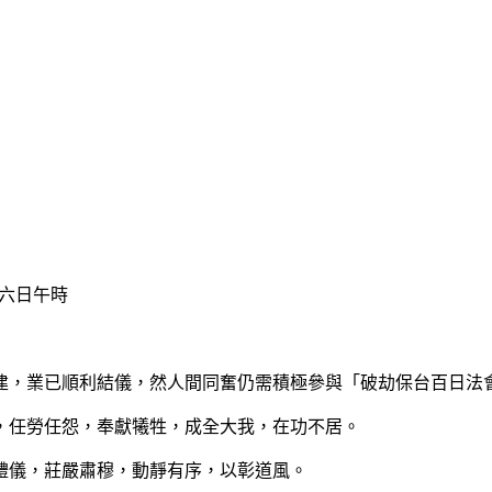
六日午時
，業已順利結儀，然人間同奮仍需積極參與「破劫保台百日法會
任勞任怨，奉獻犧牲，成全大我，在功不居。
儀，莊嚴肅穆，動靜有序，以彰道風。