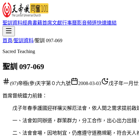
聖訓資料
經典書籍
首席文獻
行事曆
影音頻道
快速連結
首頁
/
聖訓資料
/
聖訓 097-069
Sacred Teaching
聖訓 097-069
(97)帝極(參)天字第０六九號
2008-03-03
戊子年一月廿
首席督統鐳力前鋒
：
戊子年春季護國迎祥禳災解厄法會，依人間之需求提前啟建
一、法會如同辦道，群策群力，分工合作，出心出力出錢，
二、法會會場，因地制宜，仍應遵守道務規範，符合天人禮