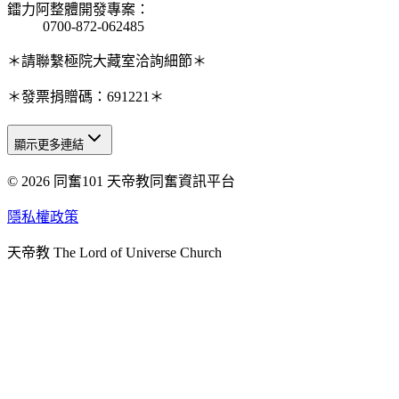
鐳力阿整體開發專案
：
0700-872-062485
＊請聯繫極院大藏室洽詢細節＊
＊發票捐贈碼：691221＊
顯示更多連結
© 2026 同奮101 天帝教同奮資訊平台
天人研究總院
天人研究學院
隱私權政策
天人文化院
天帝教 The Lord of Universe Church
天人炁功院
天人圖書館
教史委員會
青年團