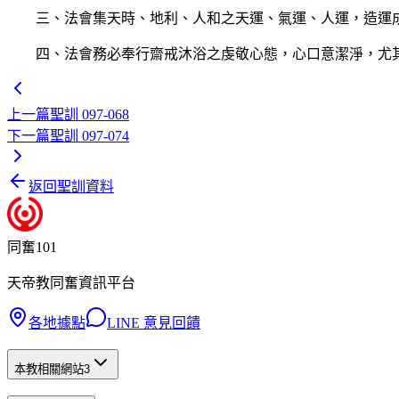
三、法會集天時、地利、人和之天運、氣運、人運，造運成
四、法會務必奉行齋戒沐浴之虔敬心態，心口意潔淨，尤其
上一篇
聖訓 097-068
下一篇
聖訓 097-074
返回聖訓資料
同奮101
天帝教同奮資訊平台
各地據點
LINE 意見回饋
本教相關網站
3