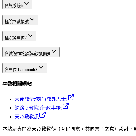
資訊系統
5
極院奉獻帳號
極院各單位
7
各教院/堂/道場/輔翼組織
6
各單位 Facebook
8
本教相關網站
天帝教全球網 (教外人士)
網路 e 教院 (行政事務)
天帝教教訊
本站是專門為天帝教教徒（互稱同奮，共同奮鬥之意）設計，