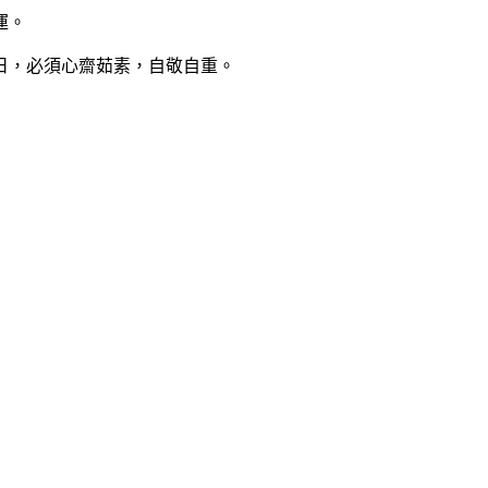
運。
日，必須心齋茹素，自敬自重。