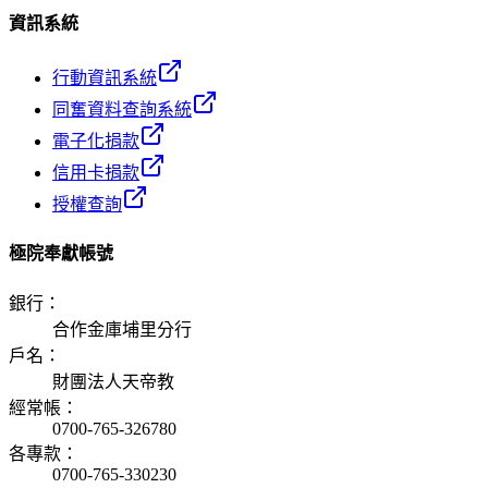
資訊系統
行動資訊系統
同奮資料查詢系統
電子化捐款
信用卡捐款
授權查詢
極院奉獻帳號
銀行
：
合作金庫埔里分行
戶名
：
財團法人天帝教
經常帳
：
0700-765-326780
各專款
：
0700-765-330230