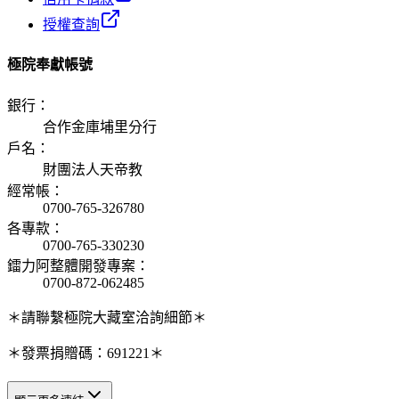
授權查詢
極院奉獻帳號
銀行
：
合作金庫埔里分行
戶名
：
財團法人天帝教
經常帳
：
0700-765-326780
各專款
：
0700-765-330230
鐳力阿整體開發專案
：
0700-872-062485
＊請聯繫極院大藏室洽詢細節＊
＊發票捐贈碼：691221＊