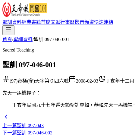
聖訓資料
經典書籍
首席文獻
行事曆
影音頻道
快速連結
首頁
/
聖訓資料
/
聖訓 097-046-001
Sacred Teaching
聖訓 097-046-001
(97)帝極(參)天字第０四六號
2008-02-03
丁亥年十二月
先天一炁機禪子
：
丁亥年民國九十七年巡天節聖訓專輯，恭輯先天一炁機禪子
上一篇
聖訓 097-043
下一篇
聖訓 097-046-002