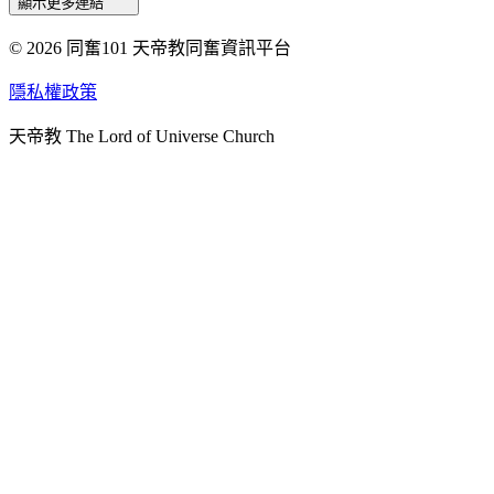
顯示更多連結
© 2026 同奮101 天帝教同奮資訊平台
天人研究總院
天人研究學院
隱私權政策
天人文化院
天帝教 The Lord of Universe Church
天人炁功院
天人圖書館
教史委員會
青年團
始院
台北市掌院
臺南初院
天安太和道場
天安服務預約