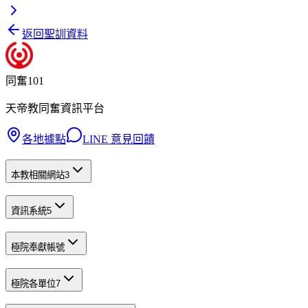
返回聖訓資料
同奮101
天帝教同奮資訊平台
各地據點
LINE 意見回饋
本教相關網站
3
資訊系統
5
極院奉獻帳號
極院各單位
7