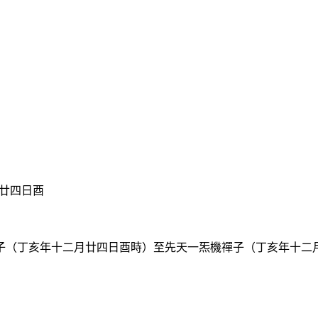
廿四日酉
（丁亥年十二月廿四日酉時）至先天一炁機禪子（丁亥年十二月