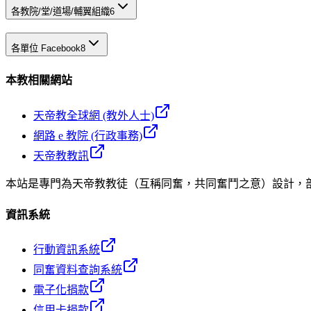
各教院/堂/道場/輔翼組織
6
各單位 Facebook
8
本教相關網站
天帝教全球網 (教外人士)
網路 e 教院 (行政事務)
天帝教教訊
本站是專門為天帝教教徒（互稱同奮，共同奮鬥之意）設計，
資訊系統
行動資訊系統
同奮資料查詢系統
電子化捐款
信用卡捐款