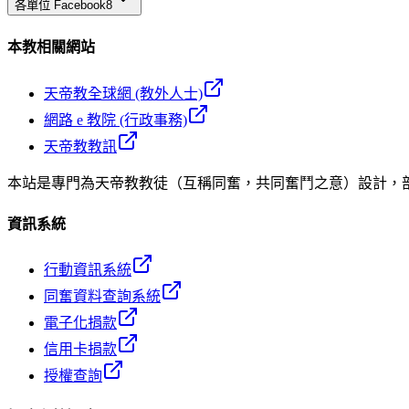
各單位 Facebook
8
本教相關網站
天帝教全球網 (教外人士)
網路 e 教院 (行政事務)
天帝教教訊
本站是專門為天帝教教徒（互稱同奮，共同奮鬥之意）設計，
資訊系統
行動資訊系統
同奮資料查詢系統
電子化捐款
信用卡捐款
授權查詢