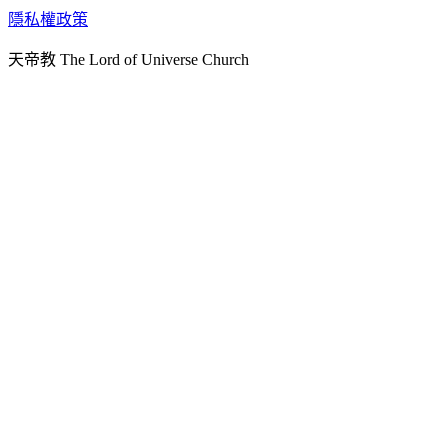
天人研究學院
隱私權政策
天人文化院
天帝教 The Lord of Universe Church
天人炁功院
天人圖書館
教史委員會
青年團
始院
台北市掌院
臺南初院
天安太和道場
天安服務預約
中華民國紅心字會