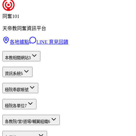
同奮101
天帝教同奮資訊平台
各地據點
LINE 意見回饋
本教相關網站
3
資訊系統
5
極院奉獻帳號
極院各單位
7
各教院/堂/道場/輔翼組織
6