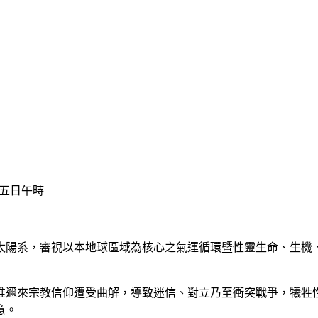
五日午時
陽系，審視以本地球區域為核心之氣運循環暨性靈生命、生機、
邇來宗教信仰遭受曲解，導致迷信、對立乃至衝突戰爭，犧牲性
意。