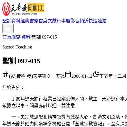
聖訓資料
經典書籍
首席文獻
行事曆
影音頻道
快速連結
首頁
/
聖訓資料
/
聖訓 097-015
Sacred Teaching
聖訓 097-015
(97)帝極(參)天字第０一五號
2008-01-12
丁亥年十二月
無始古佛
：
丁亥年巡天節行程業已定案公佈人間，教主 天帝巡行本太
敬豫立以事，竭盡赤誠以迎，並注意：
一、夫宗教思想和精神領導有激發人心、創造文明之功，惟
年巡天節於鐳力阿道場參機殿召開「全球宗教會報」，至有深