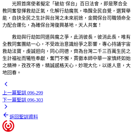
光照首席使者擬定「破劫˙保台」百日法會，即是聚合全
教同奮發揮救劫正氣，化解行劫魔氛，喚醒全民自覺，選賢舉
能，自抉全民之生計與台灣之未來前途，金闕保台司職領命全
力配合運化，為確保台灣復興基地，天人共奮！
救劫與行劫如同道與魔之爭，此消彼長，彼消此長，唯有
全教同奮團結一心，不受政治意識紛爭之影響，專心持誦宇宙
救劫法寶，虔誠迴向，同心同德，齊為台灣二千三百萬生民之
生計福祉而犧牲奉獻，奮鬥不懈，貫徹本師中華一家慎終如始
之精神，孜孜不倦，精誠感格天心，妙現大化，以遂人意，大
地回春。
上一篇
聖訓 096-299
下一篇
聖訓 096-303
返回聖訓資料