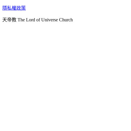
天人研究學院
隱私權政策
天人文化院
天帝教 The Lord of Universe Church
天人炁功院
天人圖書館
教史委員會
青年團
始院
台北市掌院
臺南初院
天安太和道場
天安服務預約
中華民國紅心字會