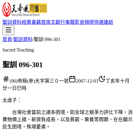
聖訓資料
經典書籍
首席文獻
行事曆
影音頻道
快速連結
首頁
/
聖訓資料
/
聖訓 096-301
Sacred Teaching
聖訓 096-301
(96)帝極(參)天字第三０一號
2007-12-03
丁亥年十月
廿一日巳時
太虛子
：
台灣社會當前之諸多困境，如全球之競爭力評比下降，消
費物價上揚，薪資負成長，以及貧窮、棄養等問題，在在顯示
民生困境，殊堪憂慮。