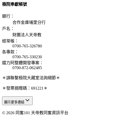
極院奉獻帳號
銀行
：
合作金庫埔里分行
戶名
：
財團法人天帝教
經常帳
：
0700-765-326780
各專款
：
0700-765-330230
鐳力阿整體開發專案
：
0700-872-062485
＊請聯繫極院大藏室洽詢細節＊
＊發票捐贈碼：691221＊
顯示更多連結
© 2026 同奮101 天帝教同奮資訊平台
天人研究總院