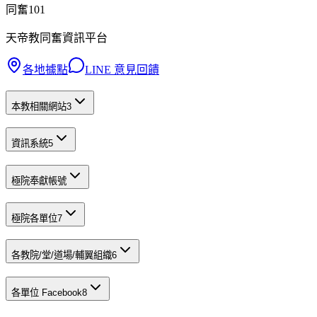
同奮101
天帝教同奮資訊平台
各地據點
LINE 意見回饋
本教相關網站
3
資訊系統
5
極院奉獻帳號
極院各單位
7
各教院/堂/道場/輔翼組織
6
各單位 Facebook
8