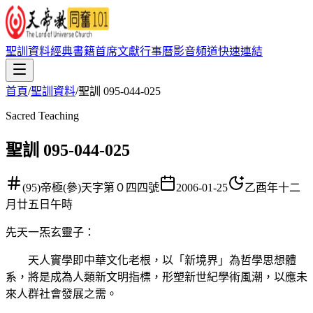
聖訓資料
經典書籍
首席文獻
行事曆
影音頻道
快速連結
首頁
/
聖訓資料
/
聖訓 095-044-025
Sacred Teaching
聖訓 095-044-025
(95)帝極(參)天字第０四四號
2006-01-25
乙酉年十二
月廿五日午時
先天一炁玄靈子
：
天人實學即中華文化老根，以「新境界」為哲學思想體
系，將是成為人類新文明指標，形塑新世紀學術風潮，以應未
來人群社會發展之需。