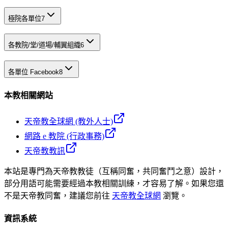
極院各單位
7
各教院/堂/道場/輔翼組織
6
各單位 Facebook
8
本教相關網站
天帝教全球網 (教外人士)
網路 e 教院 (行政事務)
天帝教教訊
本站是專門為天帝教教徒（互稱同奮，共同奮鬥之意）設計，
部分用語可能需要經過本教相關訓練，才容易了解。如果您還
不是天帝教同奮，建議您前往
天帝教全球網
瀏覽。
資訊系統