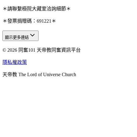
＊請聯繫極院大藏室洽詢細節＊
＊發票捐贈碼：691221＊
顯示更多連結
© 2026 同奮101 天帝教同奮資訊平台
天人研究總院
天人研究學院
隱私權政策
天人文化院
天帝教 The Lord of Universe Church
天人炁功院
天人圖書館
教史委員會
青年團
始院