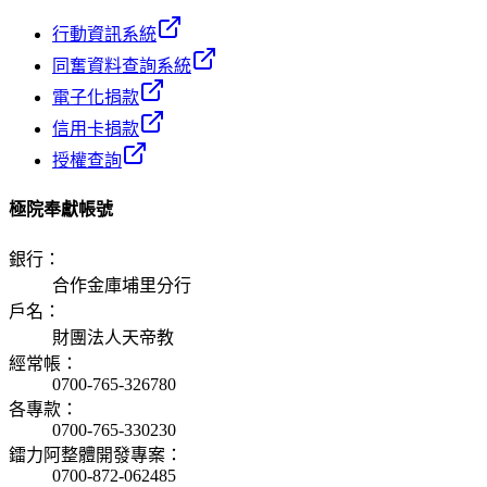
行動資訊系統
同奮資料查詢系統
電子化捐款
信用卡捐款
授權查詢
極院奉獻帳號
銀行
：
合作金庫埔里分行
戶名
：
財團法人天帝教
經常帳
：
0700-765-326780
各專款
：
0700-765-330230
鐳力阿整體開發專案
：
0700-872-062485