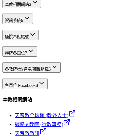
本教相關網站
3
資訊系統
5
極院奉獻帳號
極院各單位
7
各教院/堂/道場/輔翼組織
6
各單位 Facebook
8
本教相關網站
天帝教全球網 (教外人士)
網路 e 教院 (行政事務)
天帝教教訊