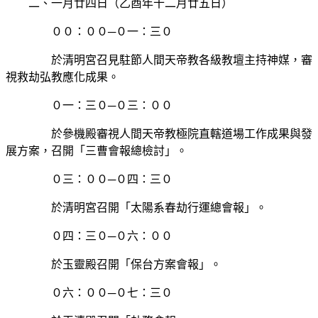
二、一月廿四日（乙酉年十二月廿五日）
００：００─０一：三０
於清明宮召見駐節人間天帝教各級教壇主持神媒，審
視救劫弘教應化成果。
０一：三０─０三：００
於參機殿審視人間天帝教極院直轄道場工作成果與發
展方案，召開「三曹會報總檢討」。
０三：００─０四：三０
於清明宮召開「太陽系春劫行運總會報」。
０四：三０─０六：００
於玉靈殿召開「保台方案會報」。
０六：００─０七：三０