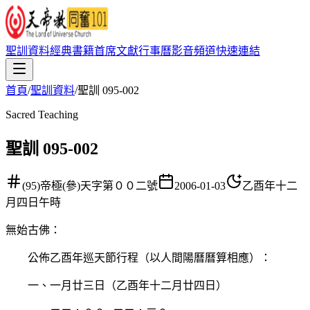
聖訓資料
經典書籍
首席文獻
行事曆
影音頻道
快速連結
首頁
/
聖訓資料
/
聖訓 095-002
Sacred Teaching
聖訓 095-002
(95)帝極(參)天字第００二號
2006-01-03
乙酉年十二
月四日午時
無始古佛
：
公佈乙酉年巡天節行程（以人間陽曆曆算相應）：
一、一月廿三日（乙酉年十二月廿四日）