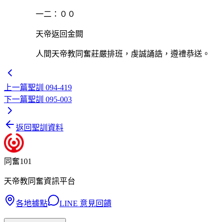
一二：００
天帝返回金闕
人間天帝教同奮莊嚴排班，虔誠誦誥，遵禮恭送。
上一篇
聖訓 094-419
下一篇
聖訓 095-003
返回聖訓資料
同奮101
天帝教同奮資訊平台
各地據點
LINE 意見回饋