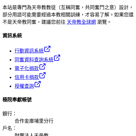
本站是專門為天帝教教徒（互稱同奮，共同奮鬥之意）設計，
部分用語可能需要經過本教相關訓練，才容易了解。如果您還
不是天帝教同奮，建議您前往
天帝教全球網
瀏覽。
資訊系統
行動資訊系統
同奮資料查詢系統
電子化捐款
信用卡捐款
授權查詢
極院奉獻帳號
銀行
：
合作金庫埔里分行
戶名
：
財團法人天帝教