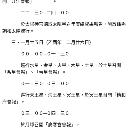
開「江洋會報」 。
二二：三０─二四：００
於太陽神宮聽取太陽星君年度總成果報告，施放鐳炁
調和太陽運行。
三、一月廿五日（乙酉年十二月廿六日）
００：００─０一：三０
巡行水星、金星、火星、木星、土星，於土星召開
「系星會報」、「彗星會報」。
０一：三０─０三：００
巡行天王星、海王星、冥王星，於冥王星召開「精和
府會報」。
０三：００─０四：三０
於月球召開「廣寒宮會報」。