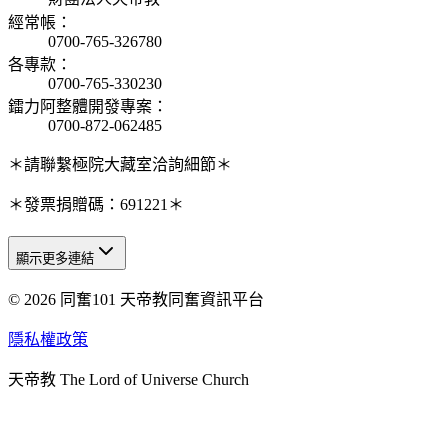
經常帳
：
0700-765-326780
各專款
：
0700-765-330230
鐳力阿整體開發專案
：
0700-872-062485
＊請聯繫極院大藏室洽詢細節＊
＊發票捐贈碼：691221＊
顯示更多連結
© 2026 同奮101 天帝教同奮資訊平台
天人研究總院
天人研究學院
隱私權政策
天人文化院
天帝教 The Lord of Universe Church
天人炁功院
天人圖書館
教史委員會