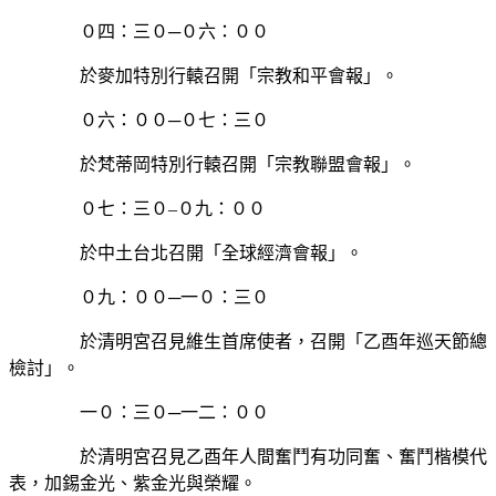
０四：三０─０六：００
於麥加特別行轅召開「宗教和平會報」。
０六：００─０七：三０
於梵蒂岡特別行轅召開「宗教聯盟會報」。
０七：三０–０九：００
於中土台北召開「全球經濟會報」。
０九：００─一０：三０
於清明宮召見維生首席使者，召開「乙酉年巡天節總
檢討」。
一０：三０─一二：００
於清明宮召見乙酉年人間奮鬥有功同奮、奮鬥楷模代
表，加錫金光、紫金光與榮耀。